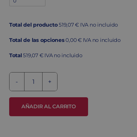
adicionales
quantity
Total del producto
519,07 € IVA no incluido
Total de las opciones
0,00 € IVA no incluido
Total
519,07 € IVA no incluido
Taquilla
metálica
ECOB-
AÑADIR AL CARRITO
25/3
PRO
cantidad