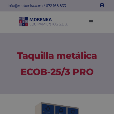
Saltar
info@mobenka.com
/
672 168 833
al
contenido
Toggle
Navigation
Taquillas
Bancos
Taquilla metálica
Instalaciones
ECOB-25/3 PRO
Info técnica
Empresa