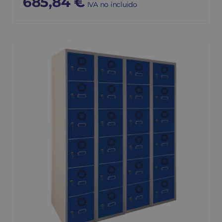
685,84
€
IVA no incluido