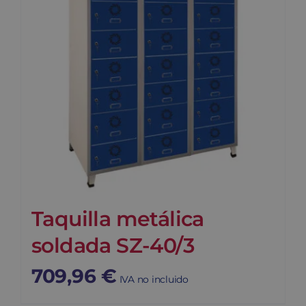
Taquilla metálica
soldada SZ-40/3
709,96
€
IVA no incluido