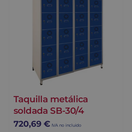
Taquilla metálica
soldada SB-30/4
720,69
€
IVA no incluido