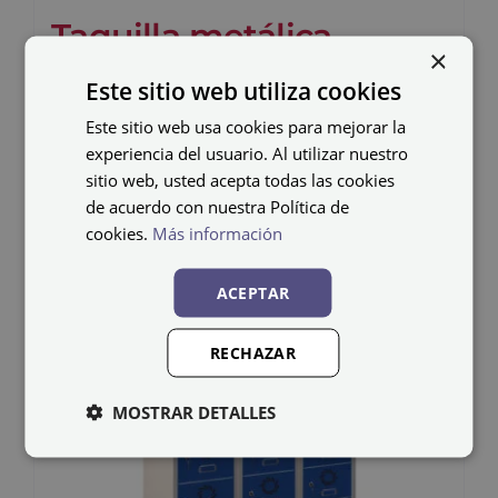
Taquilla metálica
×
soldada SZ-25/3
Este sitio web utiliza cookies
613,24
€
Este sitio web usa cookies para mejorar la
IVA no incluido
experiencia del usuario. Al utilizar nuestro
sitio web, usted acepta todas las cookies
de acuerdo con nuestra Política de
cookies.
Más información
ACEPTAR
RECHAZAR
MOSTRAR DETALLES