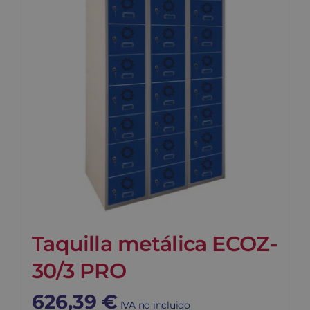
Taquilla metálica ECOZ-
30/3 PRO
626,39
€
IVA no incluido