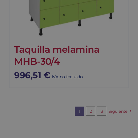
Taquilla melamina
MHB-30/4
996,51
€
IVA no incluido
1
2
3
Siguiente