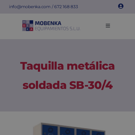
Saltar
info@mobenka.com
/
672 168 833
al
contenido
Toggle
Navigation
Taquillas
Bancos
Taquilla metálica
Instalaciones
soldada SB-30/4
Info técnica
Empresa