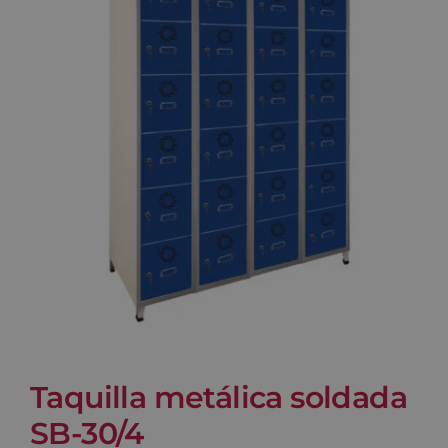
Blog
Contacto
Carrito
Taquilla metálica soldada
SB-30/4