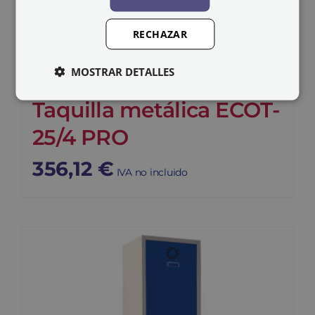
RECHAZAR
MOSTRAR DETALLES
Taquilla metálica ECOT-
25/4 PRO
356,12
€
IVA no incluido