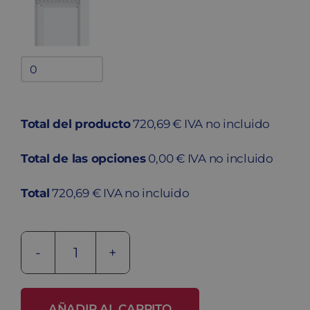
Bandejas
adicionales
quantity
Total del producto
720,69 € IVA no incluido
Total de las opciones
0,00 € IVA no incluido
Total
720,69 € IVA no incluido
Taquilla
metálica
soldada
AÑADIR AL CARRITO