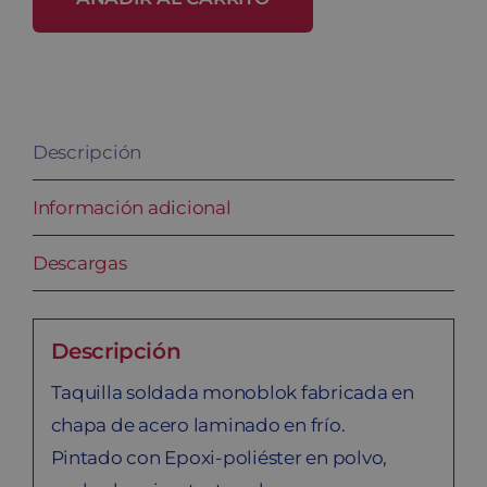
SB-
30/4
cantidad
Descripción
Información adicional
Descargas
Descripción
Taquilla soldada monoblok fabricada en
chapa de acero laminado en frío.
Pintado con Epoxi-poliéster en polvo,