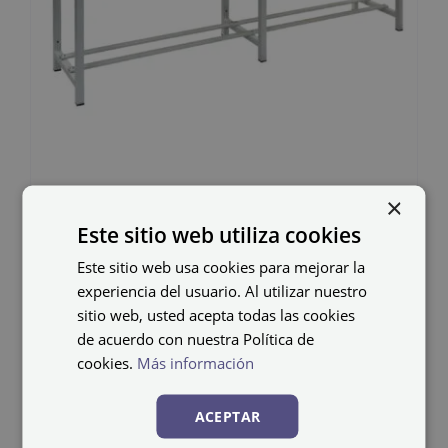
×
Este sitio web utiliza cookies
Banco de madera y
Este sitio web usa cookies para mejorar la
acero BANC-1-2000
experiencia del usuario. Al utilizar nuestro
sitio web, usted acepta todas las cookies
141,97
€
IVA no incluido
de acuerdo con nuestra Política de
cookies.
Más información
ACEPTAR