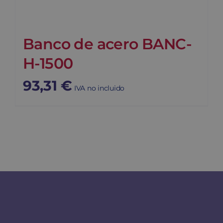
Banco de acero BANC-
H-1500
93,31
€
IVA no incluido