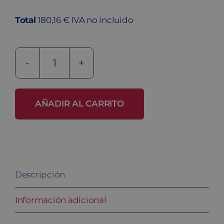
Total
180,16 € IVA no incluido
Banco
fenólico
BANC-
AÑADIR AL CARRITO
1-
1000
FEN
INOX
Descripción
cantidad
Información adicional