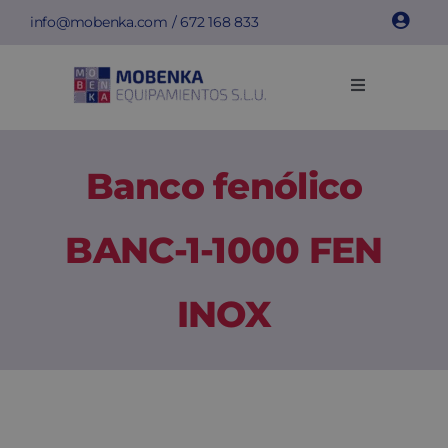
Saltar
info@mobenka.com
/
672 168 833
al
contenido
Toggle
Navigation
Taquillas
Banco fenólico
Bancos
BANC-1-1000 FEN
Instalaciones
INOX
Info técnica
Empresa