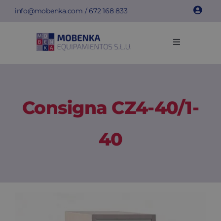
Saltar
info@mobenka.com
/
672 168 833
al
contenido
Toggle
Navigation
Taquillas
Bancos
Consigna CZ4-40/1-
Instalaciones
40
Info técnica
Empresa