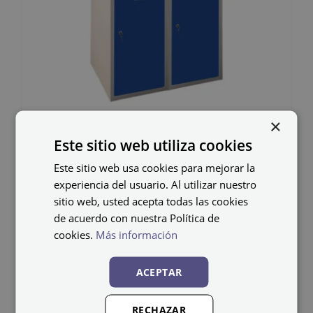
×
Taquilla metálica ECOT-
Este sitio web utiliza cookies
40/2 PRO
Este sitio web usa cookies para mejorar la
experiencia del usuario. Al utilizar nuestro
240,79
€
IVA no incluido
sitio web, usted acepta todas las cookies
de acuerdo con nuestra Política de
cookies.
Más información
ACEPTAR
RECHAZAR