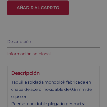
acero
AÑADIR AL CARRITO
inoxidable
SV-
25/1
INOX
Descripción
cantidad
Información adicional
Descripción
Taquilla soldada monoblok fabricada en
chapa de acero inoxidable de 0,8 mm de
espesor.
Puertas con doble plegado perimetral,