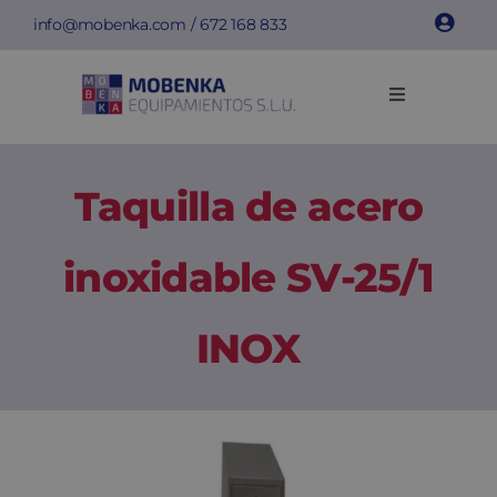
Saltar
info@mobenka.com
/
672 168 833
al
contenido
Toggle
Navigation
Taquillas
Taquilla de acero
Bancos
inoxidable SV-25/1
Instalaciones
INOX
Info técnica
Empresa