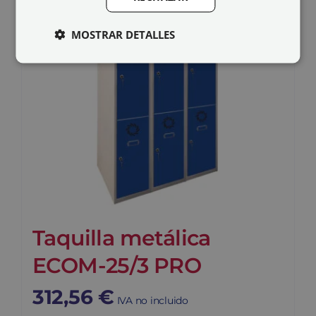
MOSTRAR DETALLES
Taquilla metálica
ECOM-25/3 PRO
312,56
€
IVA no incluido