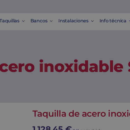
Taquillas
Bancos
Instalaciones
Info técnica
acero inoxidable
Taquilla de acero inox
1.128,45
€