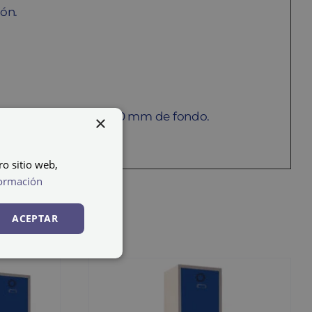
ión.
 750 mm de ancho x 500 mm de fondo.
×
ro sitio web,
ormación
ACEPTAR