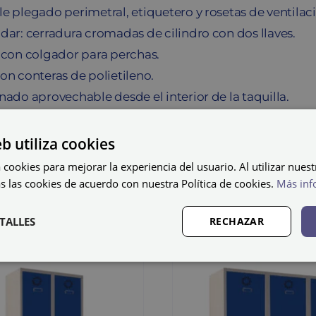
e plegado perimetral, etiquetero y rosetas de ventilac
dar: cerradura cromadas de cilindro con dos llaves.
 con colgador para perchas.
on conteras de polietileno.
nado aprovechable desde el interior de la taquilla.
200 mm de alto (1.800+100 patas + 300 sobretecho) x
eb utiliza cookies
 cookies para mejorar la experiencia del usuario. Al utilizar nuest
s las cookies de acuerdo con nuestra Política de cookies.
Más inf
TALLES
RECHAZAR