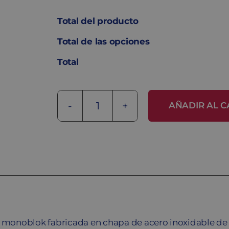
Total del producto
Total de las opciones
Total
AÑADIR AL C
Taquilla
de
acero
inoxidable
SV-
25/3
INOX
cantidad
a monoblok fabricada en chapa de acero inoxidable de