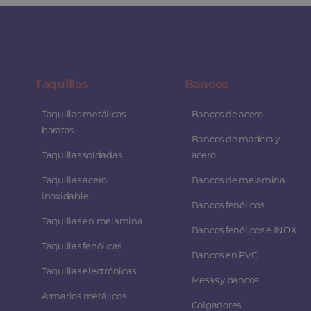
Taquillas
Bancos
Taquillas metálicas
Bancos de acero
baratas
Bancos de madera y
Taquillas soldadas
acero
Taquillas acero
Bancos de melamina
inoxidable
Bancos fenólicos
Taquillas en melamina
Bancos fenólicos e INOX
Taquillas fenólicas
Bancos en PVC
Taquillas electrónicas
Mesas y bancos
Armarios metálicos
Colgadores