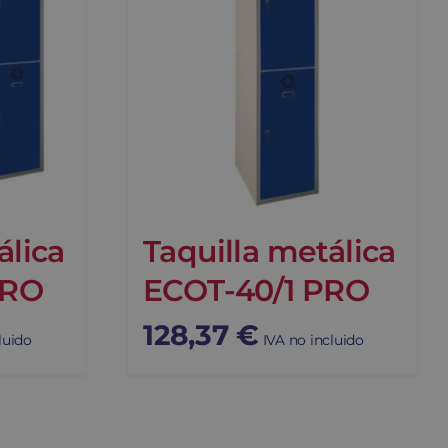
álica
Taquilla metálica
PRO
ECOT-40/1 PRO
128,37
€
luido
IVA no incluido