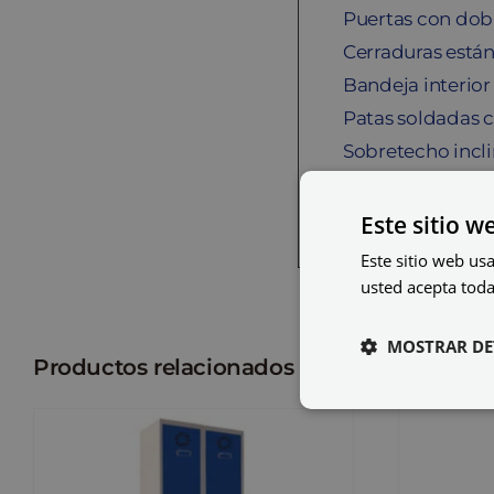
Puertas con dobl
Cerraduras están
Bandeja interior
Patas soldadas c
Sobretecho incli
Dimensiones: 2.
Este sitio w
Este sitio web usa
usted acepta toda
MOSTRAR DE
Productos relacionados