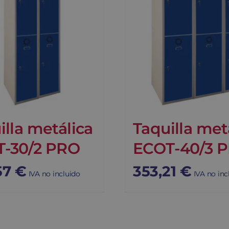
illa metálica
Taquilla met
-30/2 PRO
ECOT-40/3 
57
€
353,21
€
IVA no incluido
IVA no inc