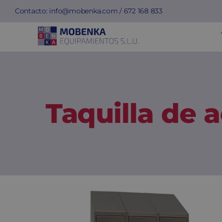
Saltar
Contacto:
info@mobenka.com
/
672 168 833
al
contenido
Taquilla de 