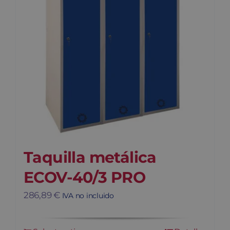
Taquilla metálica
ECOV-40/3 PRO
286,89
€
IVA no incluido