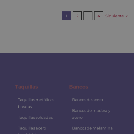
1
2
…
4
Siguiente
Taquillas
Bancos
Taquillas metálicas
Bancos de acero
baratas
Bancos de madera y
Taquillas soldadas
acero
Taquillas acero
Bancos de melamina