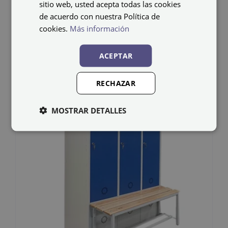
425,29
€
IVA no incluido
sitio web, usted acepta todas las cookies
de acuerdo con nuestra Política de
cookies.
Más información
Select options
Detalles
ACEPTAR
RECHAZAR
MOSTRAR DETALLES