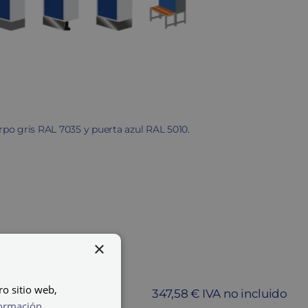
erpo gris RAL 7035 y puerta azul RAL 5010.
×
ro sitio web,
347,58 € IVA no incluido
ormación