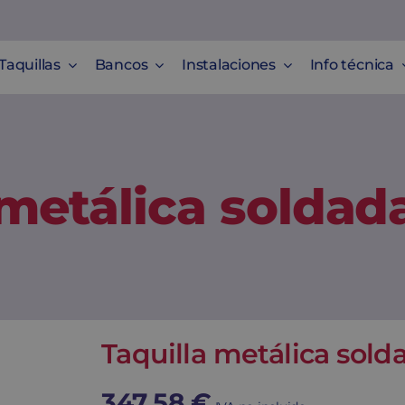
Taquillas
Bancos
Instalaciones
Info técnica
 metálica soldad
Taquilla metálica sold
347,58
€