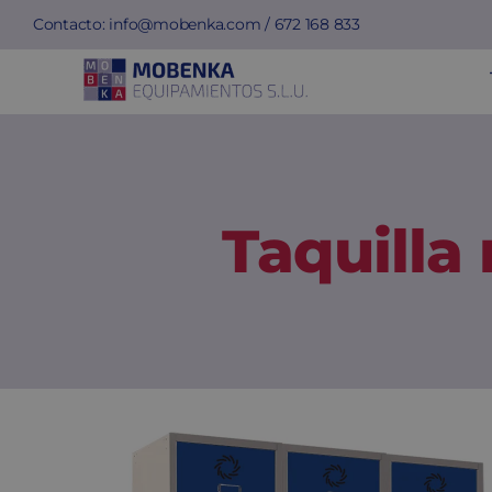
Saltar
Contacto:
info@mobenka.com
/
672 168 833
al
contenido
Taquilla