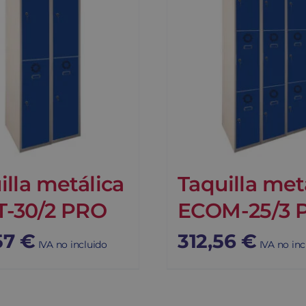
illa metálica
Taquilla met
-30/2 PRO
ECOM-25/3 
57
€
312,56
€
IVA no incluido
IVA no inc