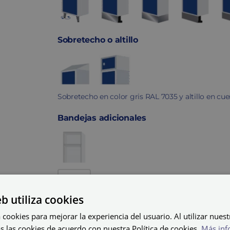
Sobretecho o altillo
Sobretecho en color gris RAL 7035 y altillo en cu
Bandejas adicionales
Bandejas
adicionales
eb utiliza cookies
quantity
Total del producto
 cookies para mejorar la experiencia del usuario. Al utilizar nuest
s las cookies de acuerdo con nuestra Política de cookies.
Más inf