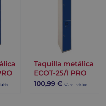
álica
Taquilla metálica
PRO
ECOT-25/1 PRO
100,99
€
luido
IVA no incluido