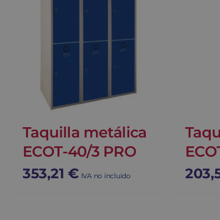
Taquilla metálica
Taqu
ECOT-40/3 PRO
ECOT
353,21
€
203,
IVA no incluido