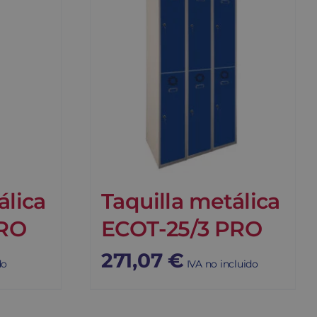
álica
Taquilla metálica
PRO
ECOT-25/3 PRO
271,07
€
do
IVA no incluido