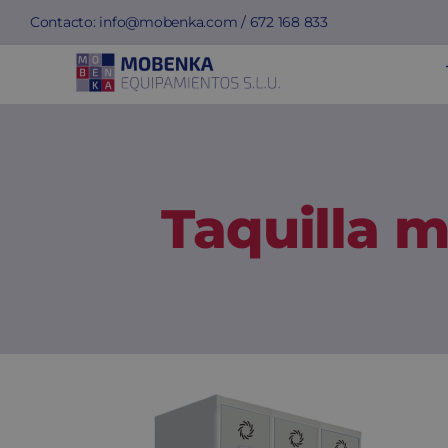
Saltar
Contacto:
info@mobenka.com
/
672 168 833
al
contenido
Taquilla 