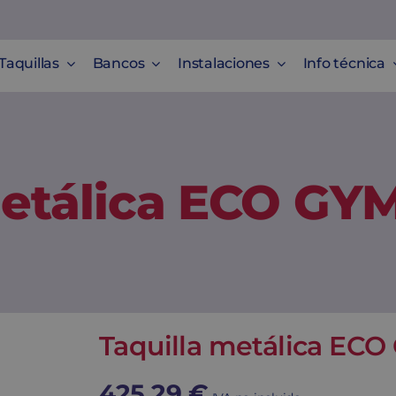
Taquillas
Bancos
Instalaciones
Info técnica
metálica ECO GY
Taquilla metálica EC
425,29
€