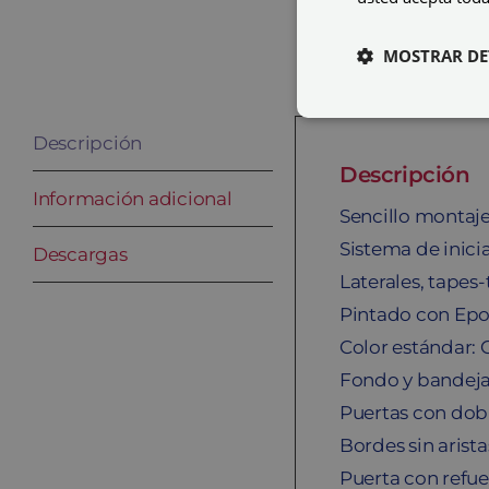
MOSTRAR DE
Descripción
Descripción
Información adicional
Sencillo montaje 
Sistema de inici
Descargas
Laterales, tapes
Pintado con Epo
Color estándar: 
Fondo y bandeja 
Puertas con dob
Bordes sin arista
Puerta con refuer