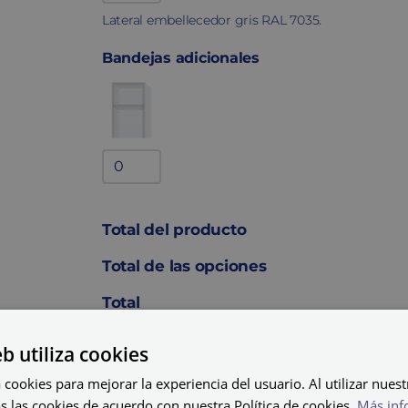
embellecedor
Lateral embellecedor gris RAL 7035.
quantity
Bandejas adicionales
Bandejas
adicionales
quantity
Total del producto
Total de las opciones
Total
eb utiliza cookies
AÑADIR AL C
 cookies para mejorar la experiencia del usuario. Al utilizar nuest
Taquilla
s las cookies de acuerdo con nuestra Política de cookies.
Más inf