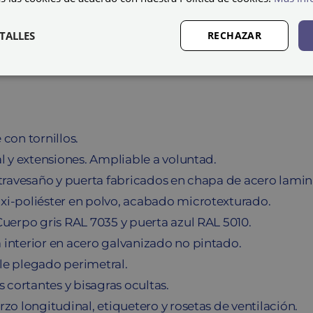
metálica
ECO
TALLES
RECHAZAR
GYM-
30/3
PRO
cantidad
con tornillos.
al y extensiones. Ampliable a voluntad.
-travesaño y puerta fabricados en chapa de acero lamin
xi-poliéster en polvo, acabado microtexturado.
Cuerpo gris RAL 7035 y puerta azul RAL 5010.
interior en acero galvanizado no pintado.
le plegado perimetral.
s cortantes y bisagras ocultas.
zo longitudinal, etiquetero y rosetas de ventilación.