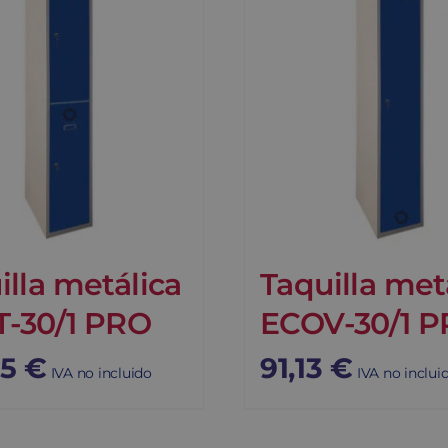
illa metálica
Taquilla met
-30/1 PRO
ECOV-30/1 
75
€
91,13
€
IVA no incluido
IVA no inclui