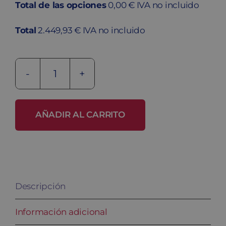
Total de las opciones
0,00 € IVA no incluido
Total
2.449,93 € IVA no incluido
Taquilla
eléctrica
Monoblok-
AÑADIR AL CARRITO
E
S10-
40/3-
E
Descripción
cantidad
Información adicional