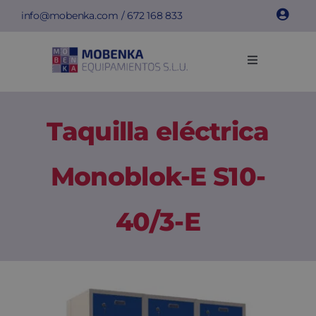
Saltar
info@mobenka.com
/
672 168 833
al
contenido
Toggle
Navigation
Taquillas
Taquilla eléctrica
Bancos
Monoblok-E S10-
Instalaciones
40/3-E
Info técnica
Empresa