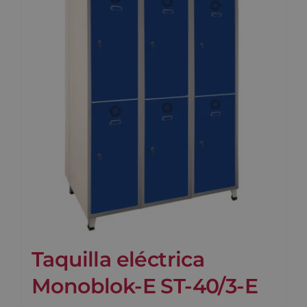
Taquilla eléctrica
Monoblok-E ST-40/3-E