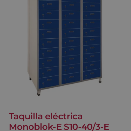
Blog
Contacto
Carrito
Taquilla eléctrica
Monoblok-E S10-40/3-E