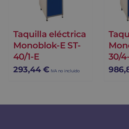
Taquilla eléctrica
Taqui
Monoblok-E ST-
Mono
40/1-E
30/4
293,44
€
986,
IVA no incluido