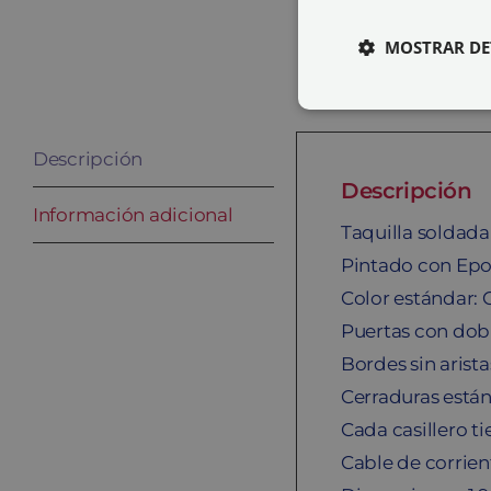
MOSTRAR DE
Descripción
Descripción
Información adicional
Taquilla soldad
Pintado con Epo
Color estándar: 
Puertas con dobl
Bordes sin arista
Cerraduras están
Cada casillero t
Cable de corrien