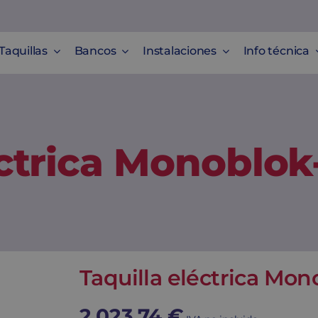
Taquillas
Bancos
Instalaciones
Info técnica
éctrica Monoblok
Taquilla eléctrica Mon
2.023,74
€