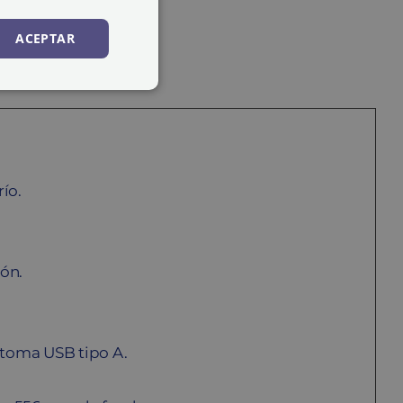
ACEPTAR
ío.
ión.
 toma USB tipo A.