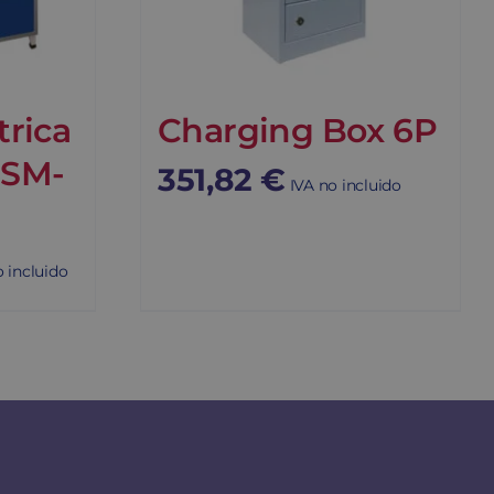
trica
Charging Box 6P
 SM-
351,82
€
IVA no incluido
o incluido