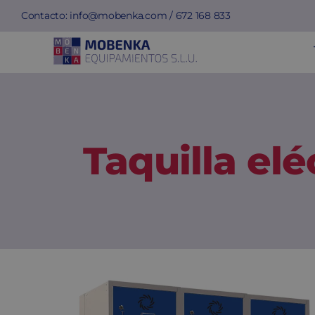
Saltar
Contacto:
info@mobenka.com
/
672 168 833
al
contenido
Taquilla el