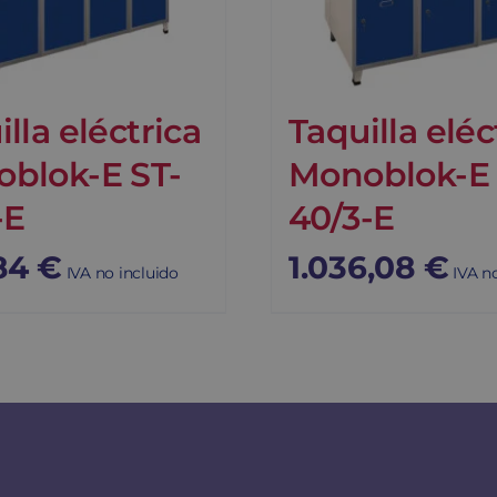
lla eléctrica
Taquilla eléc
blok-E ST-
Monoblok-E
-E
40/3-E
84
€
1.036,08
€
IVA no incluido
IVA n