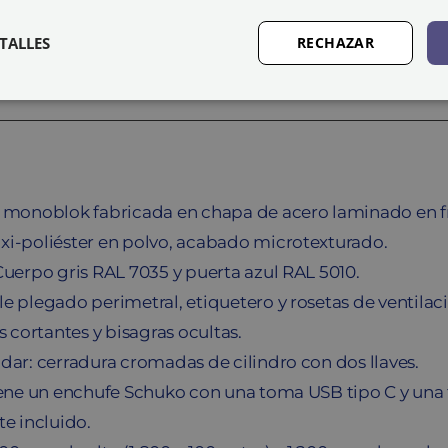
eléctrica
TALLES
RECHAZAR
Monoblok-
E
SZ-
40/3-
E
cantidad
a monoblok fabricada en chapa de acero laminado en fr
xi-poliéster en polvo, acabado microtexturado.
Cuerpo gris RAL 7035 y puerta azul RAL 5010.
e plegado perimetral, etiquetero y rosetas de ventilac
s cortantes y bisagras ocultas.
dar: cerradura cromadas de cilindro con dos llaves.
iene un enchufe Schuko con una toma USB tipo C y una
te incluido.