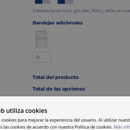
Sobretecho en color gris RAL 7035 y altillo en cu
Bandejas adicionales
Bandejas
adicionales
quantity
Total del producto
Total de las opciones
Total
eb utiliza cookies
 cookies para mejorar la experiencia del usuario. Al utilizar nuest
AÑADIR AL C
s las cookies de acuerdo con nuestra Política de cookies.
Más inf
Taquilla