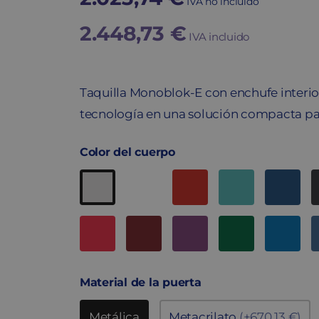
IVA no incluido
2.448,73
€
IVA incluido
Taquilla Monoblok-E con enchufe interior
tecnología en una solución compacta para
Color del cuerpo
Material de la puerta
Metálica
Metacrilato
(+670,13 €)