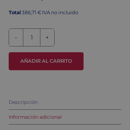
Total
386,71 € IVA no incluido
Taquilla
fenólica
con
AÑADIR AL CARRITO
perfilería
FBP-
30/1
cantidad
Descripción
Información adicional