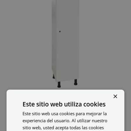
×
Taquilla melamina
Este sitio web utiliza cookies
MHV-40/1
Este sitio web usa cookies para mejorar la
experiencia del usuario. Al utilizar nuestro
171,80
€
sitio web, usted acepta todas las cookies
IVA no incluido