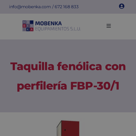
Saltar
info@mobenka.com
/
672 168 833
al
contenido
Toggle
Navigation
Taquillas
Bancos
Taquilla fenólica con
Instalaciones
perfilería FBP-30/1
Info técnica
Empresa