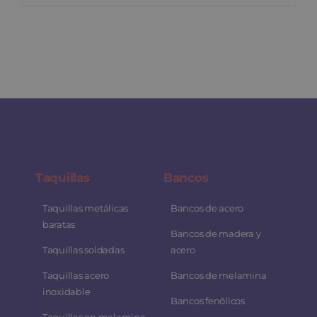
Taquillas
Bancos
Taquillas metálicas
Bancos de acero
baratas
Bancos de madera y
Taquillas soldadas
acero
Taquillas acero
Bancos de melamina
inoxidable
Bancos fenólicos
Taquillas en melamina