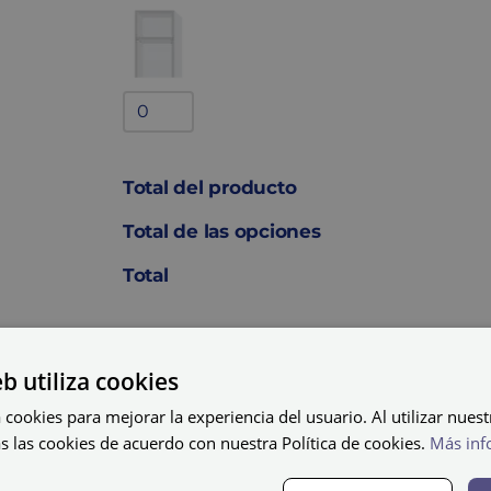
Bandejas
adicionales
quantity
Total del producto
Total de las opciones
Total
AÑADIR AL C
eb utiliza cookies
Taquilla
 cookies para mejorar la experiencia del usuario. Al utilizar nuest
melamina
s las cookies de acuerdo con nuestra Política de cookies.
Más inf
MHV-
40/1