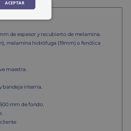
ACEPTAR
6 mm de espesor y recubierto de melamina.
), melamina hidrófuga (19mm) o fenólica
ave maestra.
 bandeja interna.
x 500 mm de fondo.
e.
cliente