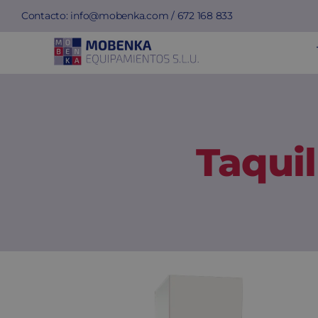
Saltar
Contacto:
info@mobenka.com
/
672 168 833
al
contenido
Taqui