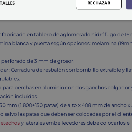
TALLES
RECHAZAR
cantidad
or fabricado en tablero de aglomerado hidrófugo de 1
ina blanca y puerta según opciones: melamina (19mm
x perforado de 3 mm de grosor.
dar: Cerradura de resbalón con bombillo extraíble y ll
ulables.
a para perchas en aluminio con dos ganchos colgador y
ción incluidas.
950 mm (1.800+150 patas) de alto x 408 mm de ancho 
 salvo las patas que deben ser colocadas por el client
retechos
y laterales embellecedores debe colocarlos el 