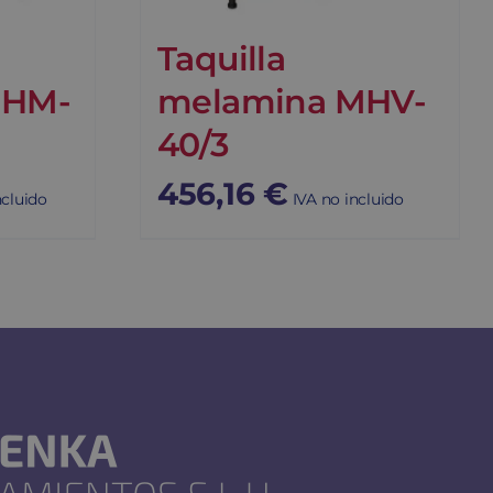
Taquilla
MHM-
melamina MHV-
40/3
456,16
€
ncluido
IVA no incluido