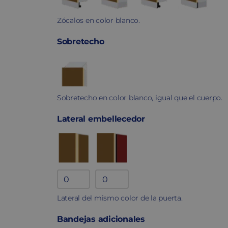
Zócalos en color blanco.
Sobretecho
Sobretecho en color blanco, igual que el cuerpo.
Lateral embellecedor
Lateral
Lateral
en
fenólico
Lateral del mismo color de la puerta.
melamina
quantity
Bandejas adicionales
quantity