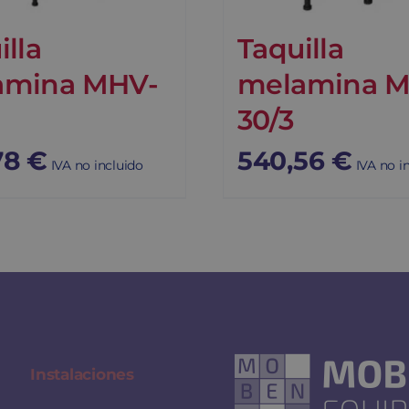
illa
Taquilla
amina MHV-
melamina 
30/3
78
€
540,56
€
IVA no incluido
IVA no i
Instalaciones