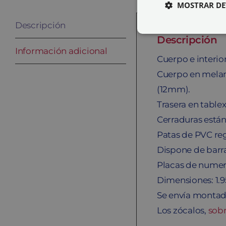
MOSTRAR DE
Descripción
Descripción
Información adicional
Cuerpo e interi
Cuerpo en melam
(12mm).
Trasera en table
Cerraduras están
Patas de PVC reg
Dispone de barr
Placas de numera
Dimensiones: 1.
Se envía montado
Los zócalos,
sob