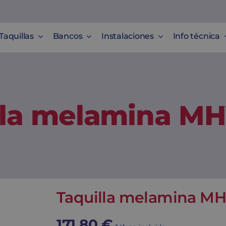
Taquillas
Bancos
Instalaciones
Info técnica
lla melamina MH
Taquilla melamina MH
171,80
€