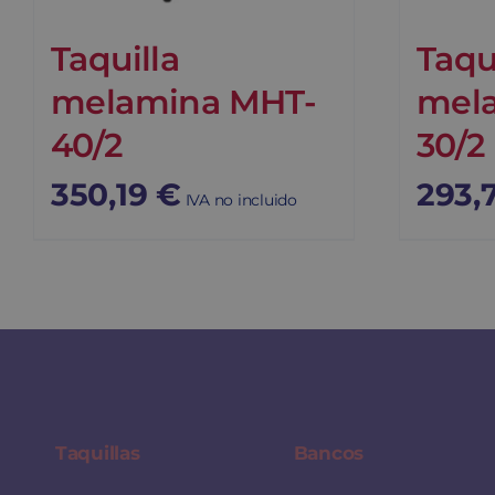
Taquilla
Taqu
melamina MHT-
mel
40/2
30/2
350,19
€
293,
IVA no incluido
Taquillas
Bancos