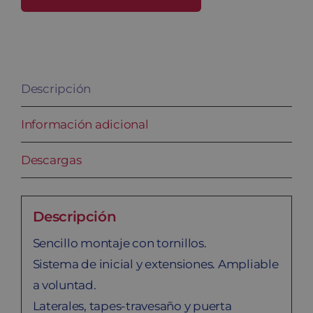
30/2
PRO
cantidad
Descripción
Información adicional
Descargas
Descripción
Sencillo montaje con tornillos.
Sistema de inicial y extensiones. Ampliable
a voluntad.
Laterales, tapes-travesaño y puerta