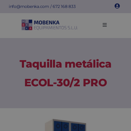
Saltar
info@mobenka.com
/
672 168 833
al
contenido
Toggle
Navigation
Taquillas
Bancos
Taquilla metálica
Instalaciones
ECOL-30/2 PRO
Info técnica
Empresa