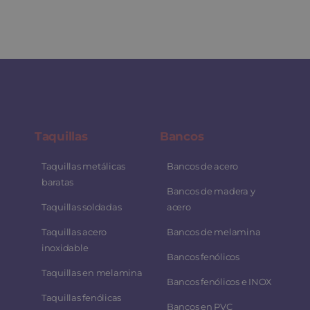
Taquillas
Bancos
Taquillas metálicas
Bancos de acero
baratas
Bancos de madera y
Taquillas soldadas
acero
Taquillas acero
Bancos de melamina
inoxidable
Bancos fenólicos
Taquillas en melamina
Bancos fenólicos e INOX
Taquillas fenólicas
Bancos en PVC