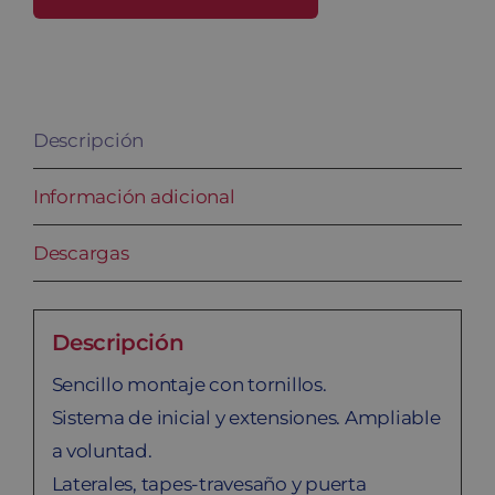
30/4
PRO
cantidad
Descripción
Información adicional
Descargas
Descripción
Sencillo montaje con tornillos.
Sistema de inicial y extensiones. Ampliable
a voluntad.
Laterales, tapes-travesaño y puerta