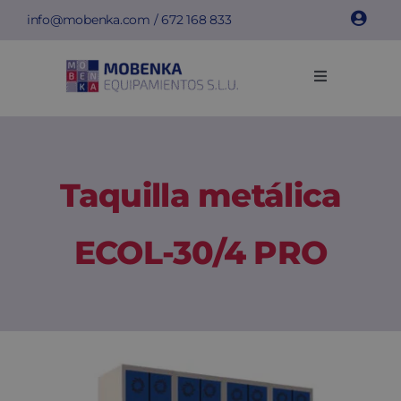
Saltar
info@mobenka.com
/
672 168 833
al
contenido
Toggle
Navigation
Taquillas
Bancos
Taquilla metálica
Instalaciones
ECOL-30/4 PRO
Info técnica
Empresa