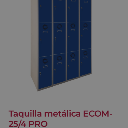
Blog
Contacto
Carrito
Taquilla metálica ECOM-
25/4 PRO