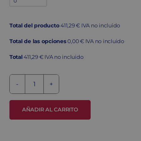
adicionales
quantity
Total del producto
411,29 € IVA no incluido
Total de las opciones
0,00 € IVA no incluido
Total
411,29 € IVA no incluido
Taquilla
metálica
ECOM-
AÑADIR AL CARRITO
25/4
PRO
cantidad