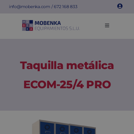
Saltar
info@mobenka.com
/
672 168 833
al
contenido
Toggle
Navigation
Taquillas
Bancos
Taquilla metálica
Instalaciones
ECOM-25/4 PRO
Info técnica
Empresa