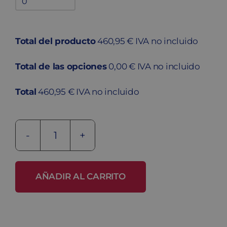
adicionales
quantity
Total del producto
460,95 € IVA no incluido
Total de las opciones
0,00 € IVA no incluido
Total
460,95 € IVA no incluido
Taquilla
metálica
ECOP-
AÑADIR AL CARRITO
25/3
PRO
cantidad