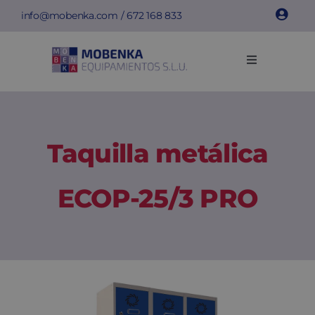
Saltar
info@mobenka.com
/
672 168 833
al
contenido
Toggle
Navigation
Taquillas
Bancos
Taquilla metálica
Instalaciones
ECOP-25/3 PRO
Info técnica
Empresa