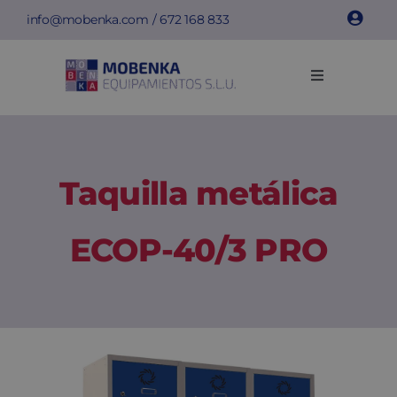
Saltar
info@mobenka.com
/
672 168 833
al
contenido
Toggle
Navigation
Taquillas
Bancos
Taquilla metálica
Instalaciones
ECOP-40/3 PRO
Info técnica
Empresa