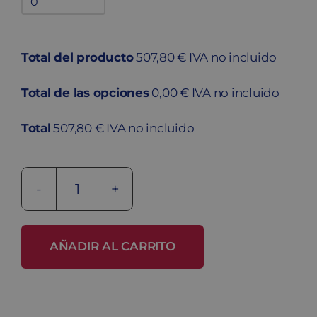
adicionales
quantity
Total del producto
507,80 € IVA no incluido
Total de las opciones
0,00 € IVA no incluido
Total
507,80 € IVA no incluido
Taquilla
metálica
ECOP-
AÑADIR AL CARRITO
40/3
PRO
cantidad