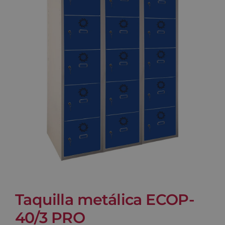
Blog
Contacto
Carrito
Taquilla metálica ECOP-
40/3 PRO