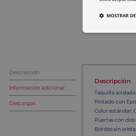
MOSTRAR DE
Descripción
Descripción
Información adicional
Taquilla soldad
Pintado con Epo
Descargas
Color estándar: 
Puertas con dobl
Bordes sin arista