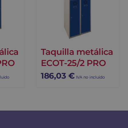
álica
Taquilla metálica
PRO
ECOT-25/2 PRO
186,03
€
luido
IVA no incluido