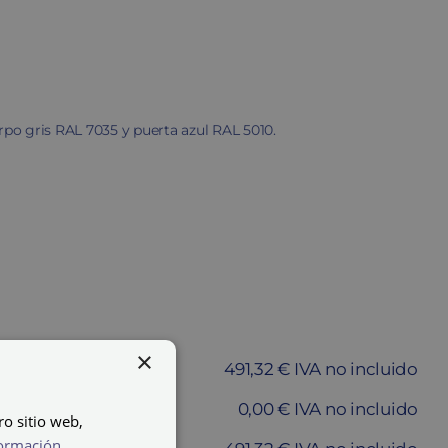
erpo gris RAL 7035 y puerta azul RAL 5010.
×
491,32 € IVA no incluido
0,00 € IVA no incluido
ro sitio web,
ormación