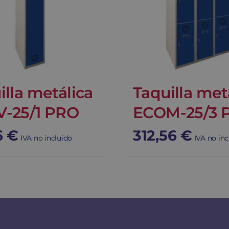
illa metálica
Taquilla met
-25/1 PRO
ECOM-25/3 
6
€
312,56
€
IVA no incluido
IVA no inc