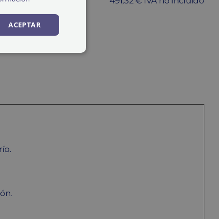
491,32 € IVA no incluido
ACEPTAR
ARRITO
ío.
ión.