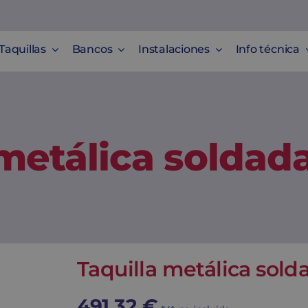
Taquillas
Bancos
Instalaciones
Info técnica
 metálica soldad
Taquilla metálica sol
491,32
€