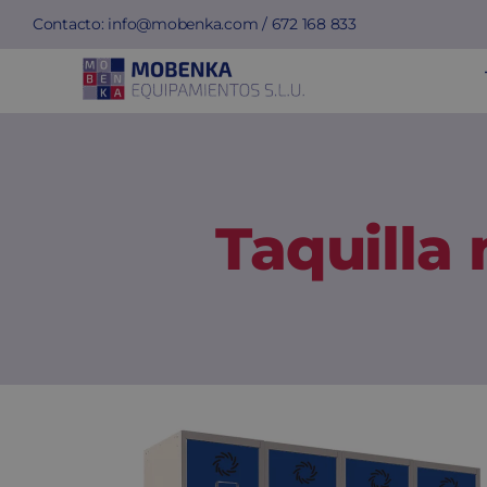
Saltar
Contacto:
info@mobenka.com
/
672 168 833
al
contenido
Taquilla