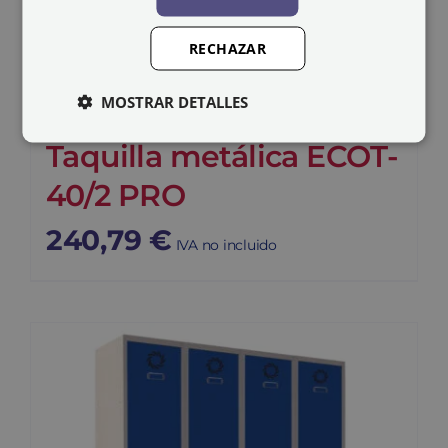
RECHAZAR
MOSTRAR DETALLES
Taquilla metálica ECOT-
40/2 PRO
240,79
€
IVA no incluido