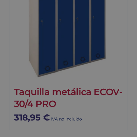
Taquilla metálica ECOV-
30/4 PRO
318,95
€
IVA no incluido