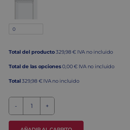
Bandejas
adicionales
quantity
Total del producto
329,98 € IVA no incluido
Total de las opciones
0,00 € IVA no incluido
Total
329,98 € IVA no incluido
Taquilla
metálica
soldada
AÑADIR AL CARRITO