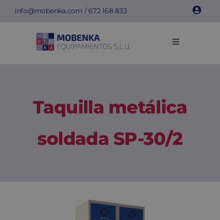
Saltar
info@mobenka.com
/
672 168 833
al
contenido
Toggle
Navigation
Taquillas
Bancos
Taquilla metálica
Instalaciones
soldada SP-30/2
Info técnica
Empresa