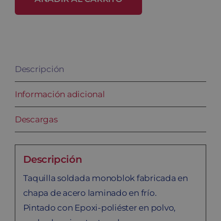
SP-
30/2
cantidad
Descripción
Información adicional
Descargas
Descripción
Taquilla soldada monoblok fabricada en
chapa de acero laminado en frío.
Pintado con Epoxi-poliéster en polvo,