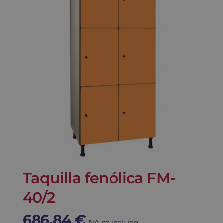
Taquilla fenólica FM-
40/2
686,84
€
IVA no incluido