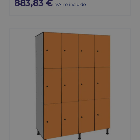
883,83
€
IVA no incluido