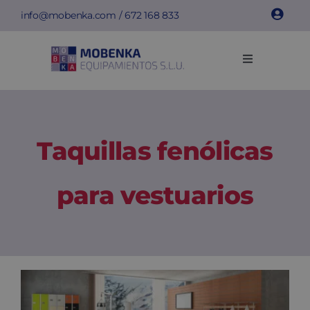
Saltar
info@mobenka.com
/
672 168 833
al
contenido
Toggle
Navigation
Taquillas
Bancos
Taquillas fenólicas
Instalaciones
para vestuarios
Info técnica
Empresa