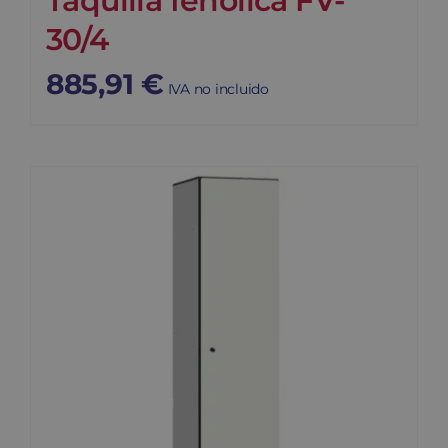
Taquilla fenólica FV-
30/4
885,91
€
IVA no incluido