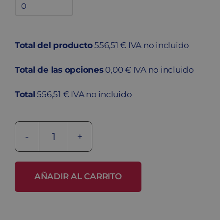
Bandejas
adicionales
quantity
Total del producto
556,51 € IVA no incluido
Total de las opciones
0,00 € IVA no incluido
Total
556,51 € IVA no incluido
Taquilla
fenólica
FV-
AÑADIR AL CARRITO
40/2
cantidad