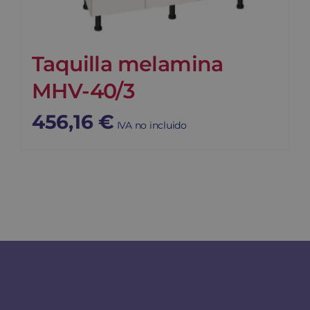
Taquilla melamina
MHV-40/3
456,16
€
IVA no incluido