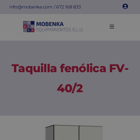
Saltar
info@mobenka.com
/
672 168 833
al
contenido
Toggle
Navigation
Taquillas
Bancos
Taquilla fenólica FV-
Instalaciones
40/2
Info técnica
Empresa