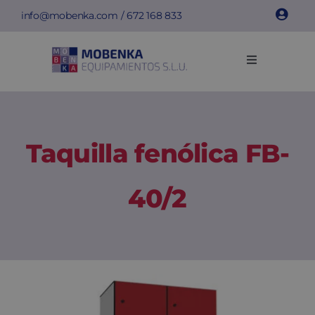
Saltar
info@mobenka.com
/
672 168 833
al
contenido
Toggle
Navigation
Taquillas
Bancos
Taquilla fenólica FB-
Instalaciones
40/2
Info técnica
Empresa