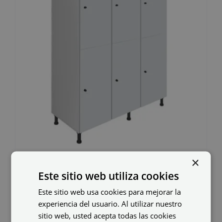
×
Taquilla melamina
Este sitio web utiliza cookies
MHT-40/3
Este sitio web usa cookies para mejorar la
experiencia del usuario. Al utilizar nuestro
510,01
€
sitio web, usted acepta todas las cookies
IVA no incluido