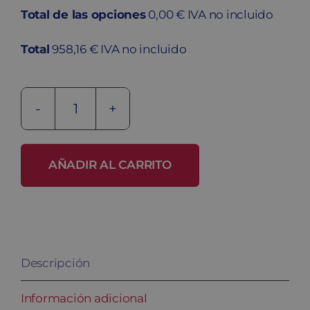
Total de las opciones
0,00 € IVA no incluido
Total
958,16 € IVA no incluido
Taquilla
fenólica
FB-
AÑADIR AL CARRITO
40/2
cantidad
Descripción
Información adicional