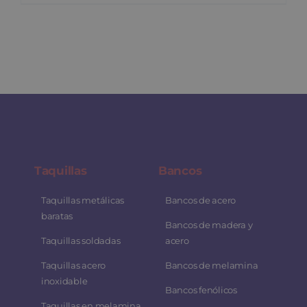
Taquillas
Bancos
Taquillas metálicas
Bancos de acero
baratas
Bancos de madera y
Taquillas soldadas
acero
Taquillas acero
Bancos de melamina
inoxidable
Bancos fenólicos
Taquillas en melamina