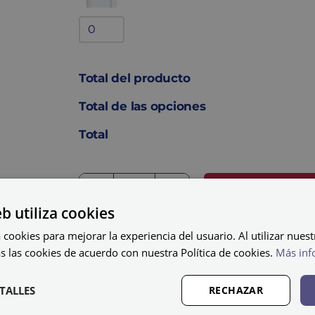
Bandejas
adicionales
quantity
Total del producto
Total de las opciones
Total
AÑADIR AL C
Taquilla
eb utiliza cookies
fenólica
 cookies para mejorar la experiencia del usuario. Al utilizar nuest
con
s las cookies de acuerdo con nuestra Política de cookies.
Más inf
perfilería
FZP-
TALLES
RECHAZAR
40/1