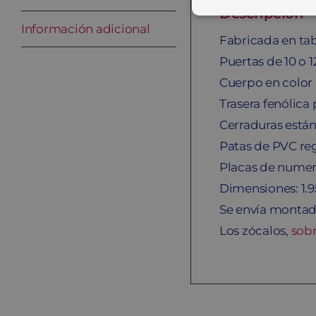
Descripción
Información adicional
Fabricada en tab
Puertas de 10 o 
Cuerpo en color
Trasera fenólic
Cerraduras están
Patas de PVC reg
Placas de numera
Dimensiones: 1.
Se envía montado
Los zócalos,
sob