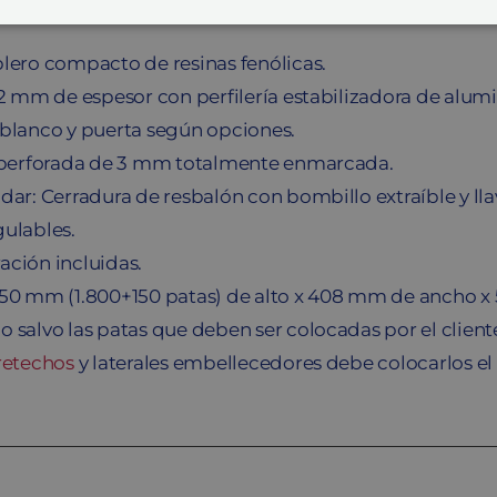
cantidad
lero compacto de resinas fenólicas.
12 mm de espesor con perfilería estabilizadora de alumi
 blanco y puerta según opciones.
a perforada de 3 mm totalmente enmarcada.
dar: Cerradura de resbalón con bombillo extraíble y ll
ulables.
ción incluidas.
950 mm (1.800+150 patas) de alto x 408 mm de ancho 
 salvo las patas que deben ser colocadas por el client
retechos
y laterales embellecedores debe colocarlos el 