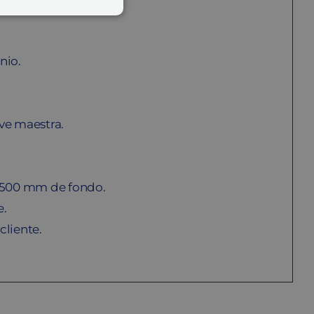
nio.
ave maestra.
x 500 mm de fondo.
e.
cliente.