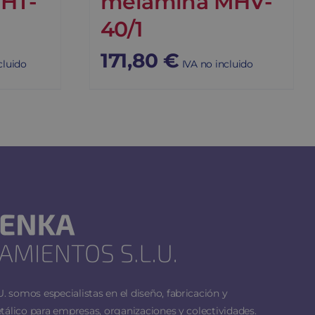
HT-
melamina MHV-
40/1
171,80
€
cluido
IVA no incluido
 somos especialistas en el diseño, fabricación y
tálico para empresas, organizaciones y colectividades.