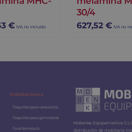
amina MHC-
melamina M
30/4
63
€
627,52
€
IVA no incluido
IVA no in
Instalaciones
Taquillas para vestuarios
Taquillas para gimnasios
Mobenka Equipamientos S.L.U.
Guarda esquís
distribución de mobiliario me