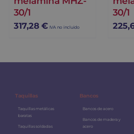
melamina MHZ-
mel
30/1
30/1
317,28
€
225,
IVA no incluido
Taquillas
Bancos
Taquillas metálicas
Bancos de acero
baratas
Bancos de madera y
Taquillas soldadas
acero