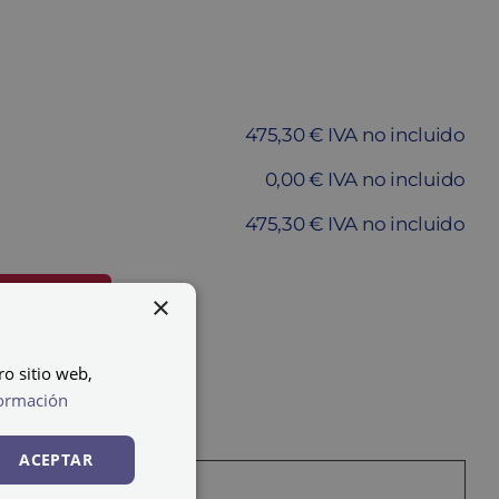
475,30 € IVA no incluido
0,00 € IVA no incluido
475,30 € IVA no incluido
×
ARRITO
ro sitio web,
ormación
ACEPTAR