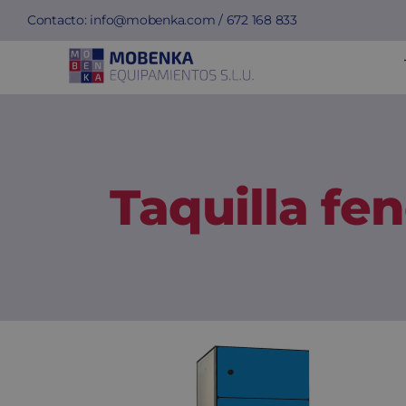
Saltar
Contacto:
info@mobenka.com
/
672 168 833
al
contenido
Taquilla fen