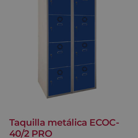
Blog
Contacto
Carrito
Taquilla metálica ECOC-
40/2 PRO