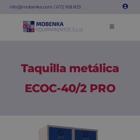
Saltar
info@mobenka.com
/
672 168 833
al
contenido
Toggle
Navigation
Taquillas
Bancos
Taquilla metálica
Instalaciones
ECOC-40/2 PRO
Info técnica
Empresa