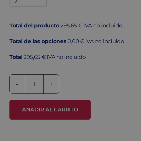
adicionales
quantity
Total del producto
295,65 € IVA no incluido
Total de las opciones
0,00 € IVA no incluido
Total
295,65 € IVA no incluido
Taquilla
metálica
ECOC-
AÑADIR AL CARRITO
40/2
PRO
cantidad