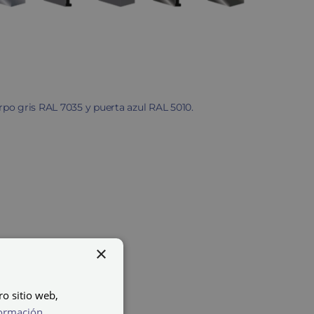
erpo gris RAL 7035 y puerta azul RAL 5010.
×
ro sitio web,
ormación