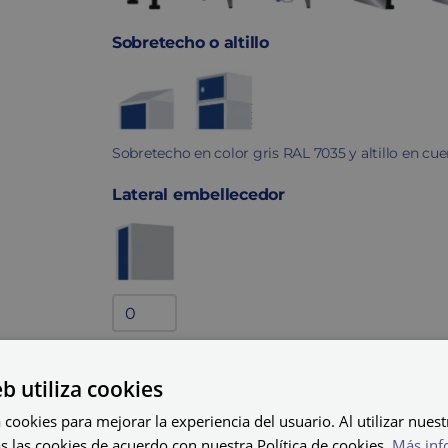
Sobretecho o altillo
Sobretecho en color gris RAL 7035 y altillo en cu
Lateral embellecedor
Lateral
embellecedor
Lateral embellecedor gris RAL 7035.
quantity
eb utiliza cookies
Bandejas adicionales
 cookies para mejorar la experiencia del usuario. Al utilizar nuest
s las cookies de acuerdo con nuestra Política de cookies.
Más inf