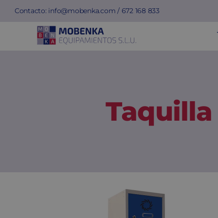
Saltar
Contacto:
info@mobenka.com
/
672 168 833
al
contenido
Taquill