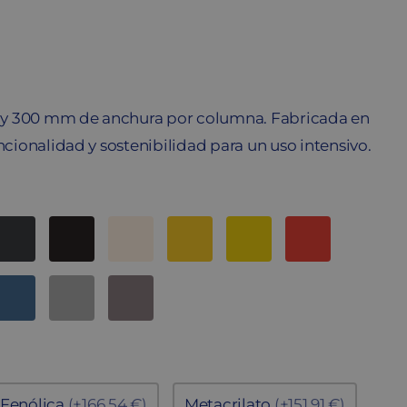
as y 300 mm de anchura por columna. Fabricada en
ncionalidad y sostenibilidad para un uso intensivo.
Fenólica
(+166,54 €)
Metacrilato
(+151,91 €)