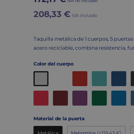
IVA no incluido
208,33
€
IVA incluido
Taquilla metálica de 1 cuerpos, 5 puert
acero reciclable, combina resistencia, fu
Color del cuerpo
Material de la puerta
Metálica
Melamina
(+119,43 €)