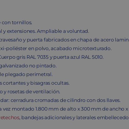
cantidad
con tornillos.
al y extensiones. Ampliable a voluntad.
-travesaño y puerta fabricados en chapa de acero lamin
xi-poliéster en polvo, acabado microtexturado.
Cuerpo gris RAL 7035 y puerta azul RAL 5010.
galvanizado no pintado.
le plegado perimetral.
s cortantes y bisagras ocultas.
 y rosetas de ventilación.
dar: cerradura cromadas de cilindro con dos llaves.
 vez montado 1.800 mm de alto x 300 mm de ancho x
retechos
, bandejas adicionales y laterales embellecedor