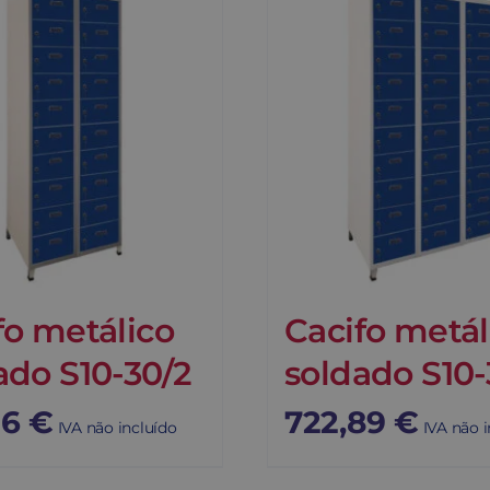
fo metálico
Cacifo metál
ado S10-30/2
soldado S10-
16
€
722,89
€
IVA não incluído
IVA não i