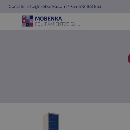
Skip
Contato:
info@mobenka.com
/ +34
672 168 833
to
content