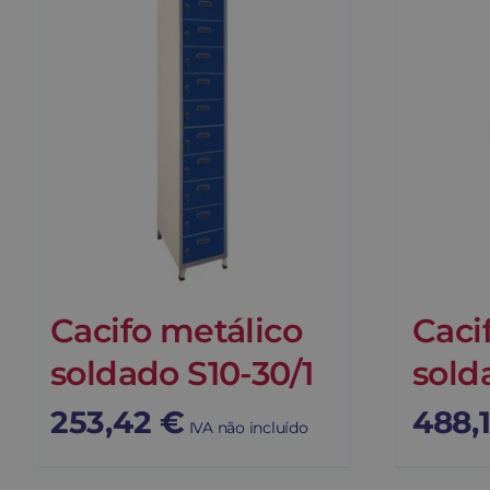
Cacifo metálico
Caci
soldado S10-30/1
sold
253,42
€
488,
IVA não incluído