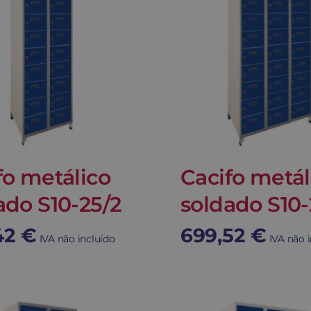
fo metálico
Cacifo metál
ado S10-25/2
soldado S10-
42
€
699,52
€
IVA não incluído
IVA não 