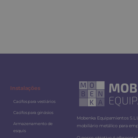
Instalaç
ões
Cacifos para vestiários
Cacifos para ginásios
Mobenka Equipamientos S.L.U.
Armazenamento de
mobiliário metálico para empr
esquis
O nosso objetivo é oferecer 