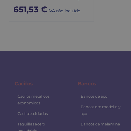
651,53
€
IVA não incluído
Cacifos
Bancos
Cacifos metálicos
Bancos de aço
económicos
Bancos em madeira y
Cacifos soldados
aço
Taquillas acero
Bancos de melamina
inoxidable