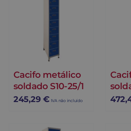
Cacifo metálico
Caci
soldado S10-25/1
sold
245,29
€
472,
IVA não incluído