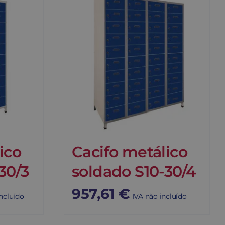
ico
Cacifo metálico
30/3
soldado S10-30/4
957,61
€
ncluído
IVA não incluído