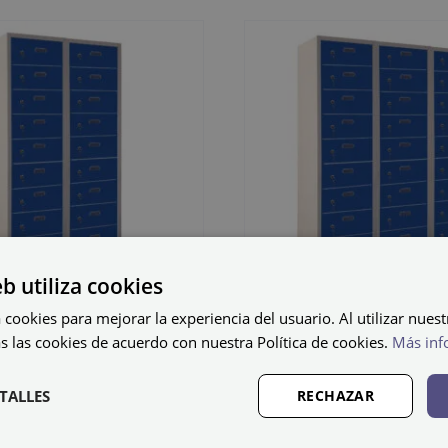
eb utiliza cookies
 cookies para mejorar la experiencia del usuario. Al utilizar nuest
fo metálico
Cacifo metál
s las cookies de acuerdo con nuestra Política de cookies.
Más inf
ado S10-40/2
soldado S10-
TALLES
RECHAZAR
29
€
841,58
€
IVA não incluído
IVA não i