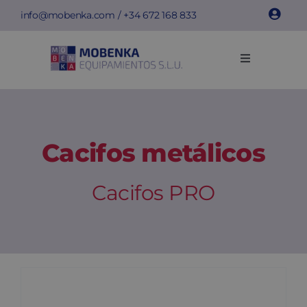
Skip
info@mobenka.com
/ +34
672 168 833
to
content
Toggle
Navigation
Cacifos
Bancos
Cacifos metálicos
Instalações
Cacifos PRO
Info técnica
Empresa