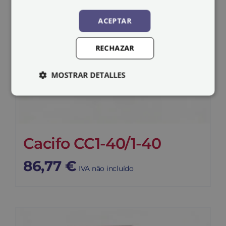
ACEPTAR
RECHAZAR
MOSTRAR DETALLES
Cacifo CC1-40/1-40
86,77
€
IVA não incluído