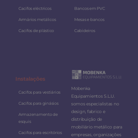
Cacifos eléctricos
Bancos em PVC
Armários metálicos
Mesas e bancos
Cacifos de plástico
Cabideiros
Instalaç
ões
Mobenka
Cacifos para vestiários
Equipamientos S.L.U.
Cacifos para ginásios
somos especialistas no
design, fabrico e
Armazenamento de
distribuição de
esquis
mobiliário metálico para
Cacifos para escritórios
empresas, organizações