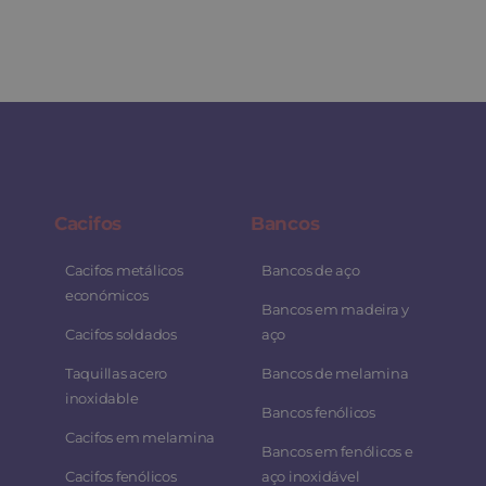
Cacifos
Bancos
Cacifos metálicos
Bancos de aço
económicos
Bancos em madeira y
Cacifos soldados
aço
Taquillas acero
Bancos de melamina
inoxidable
Bancos fenólicos
Cacifos em melamina
Bancos em fenólicos e
Cacifos fenólicos
aço inoxidável