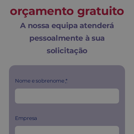
Contato
orçamento gratuito
A nossa equipa atenderá
Carrinho
pessoalmente à sua
Buscar
solicitação
Nome e sobrenome
*
Empresa