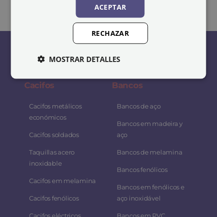
ACEPTAR
RECHAZAR
MOSTRAR DETALLES
Cacifos
Bancos
Cacifos metálicos
Bancos de aço
económicos
Bancos em madeira y
Cacifos soldados
aço
Taquillas acero
Bancos de melamina
inoxidable
Bancos fenólicos
Cacifos em melamina
Bancos em fenólicos e
Cacifos fenólicos
aço inoxidável
Cacifos eléctricos
Bancos em PVC