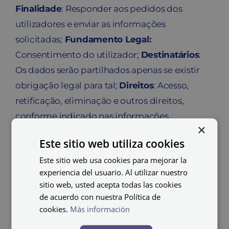
Finalidade
: Responder aos pedidos dos
utilizadores e enviar as informações
solicitadas;
Fundamento Legal:
Consentimento do utilizador;
Destinatários
:
Os dados serão partilhados apenas se existir
obrigação legal para tal;
Direitos
: Acesso,
retificação, eliminação e outros direitos,
conforme indicado nas informações
×
adicionais;
Informação Adicional
: Poderá
Este sitio web utiliza cookies
consultar a informação completa sobre
Este sitio web usa cookies para mejorar la
Proteção de Dados na nossa
Política de
experiencia del usuario. Al utilizar nuestro
Privacidade.
sitio web, usted acepta todas las cookies
de acuerdo con nuestra Política de
cookies.
Más información