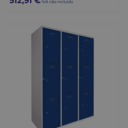
512,91
€
IVA não incluído