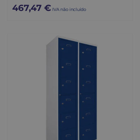
467,47
€
IVA não incluído