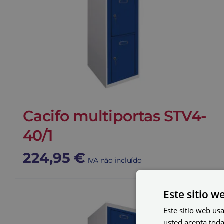
Cacifo multiportas STV4-
40/1
224,95
€
IVA não incluído
Este sitio w
Este sitio web usa
usted acepta toda