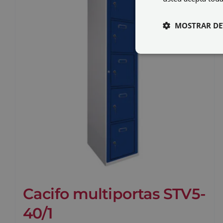
MOSTRAR DE
Cacifo multiportas STV5-
40/1