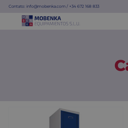
Skip
Contato:
info@mobenka.com
/ +34
672 168 833
to
content
C