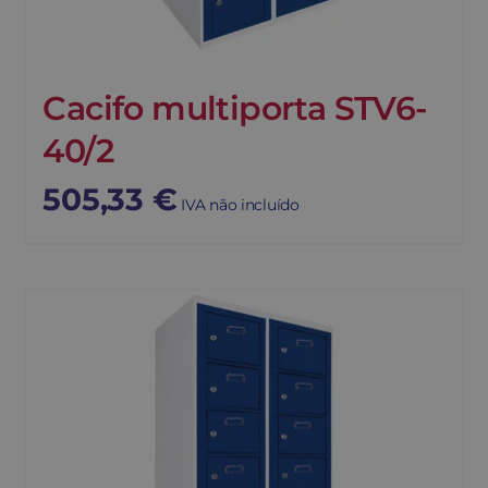
Cacifo multiporta STV6-
40/2
505,33
€
IVA não incluído