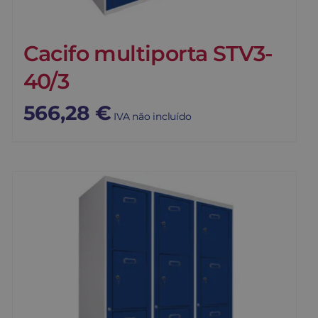
Cacifo multiporta STV3-
40/3
566,28
€
IVA não incluído