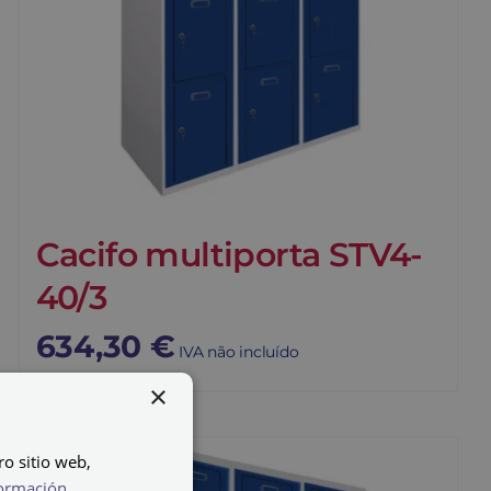
Cacifo multiporta STV4-
40/3
634,30
€
IVA não incluído
×
ro sitio web,
ormación