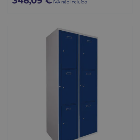
346,09
€
IVA não incluído