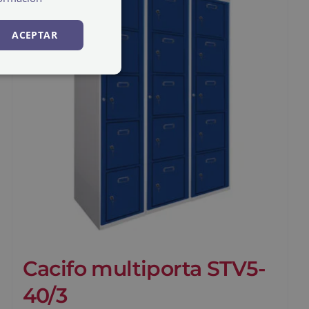
ACEPTAR
Cacifo multiporta STV5-
40/3