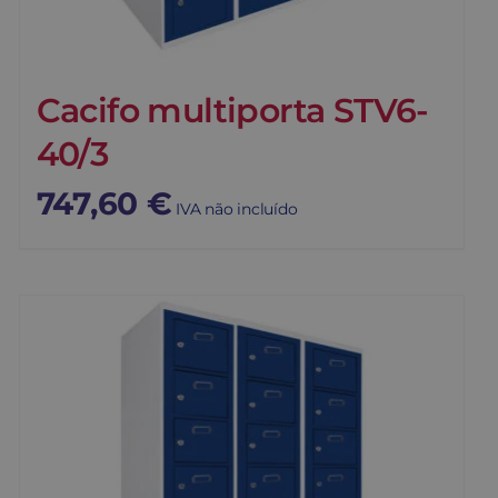
Cacifo multiporta STV6-
40/3
747,60
€
IVA não incluído