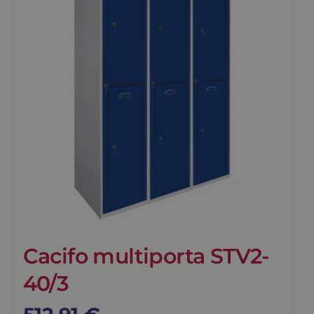
Cacifo multiporta STV2-
40/3