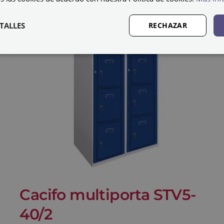
TALLES
RECHAZAR
Cacifo multiporta STV5-
40/2