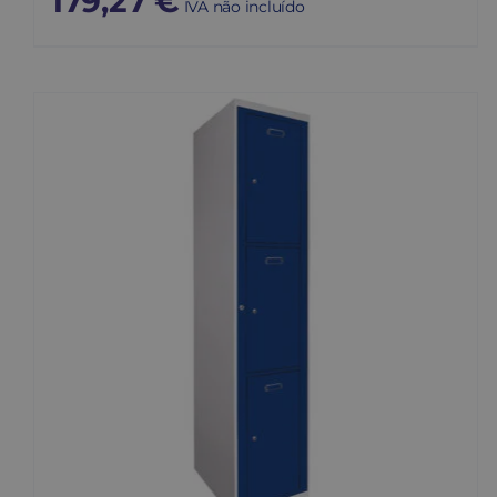
179,27
€
IVA não incluído