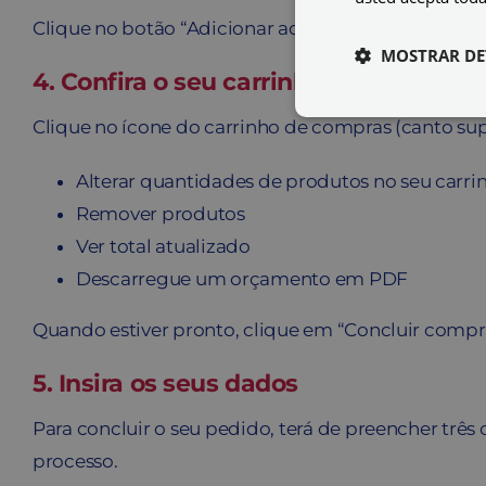
Clique no botão “Adicionar ao carrinho”. Pode cont
MOSTRAR DE
4. Confira o seu carrinho
Clique no ícone do carrinho de compras (canto supe
Alterar quantidades de produtos no seu carri
Remover produtos
Ver total atualizado
Descarregue um orçamento em PDF
Quando estiver pronto, clique em “Concluir compr
5. Insira os seus dados
Para concluir o seu pedido, terá de preencher três
processo.