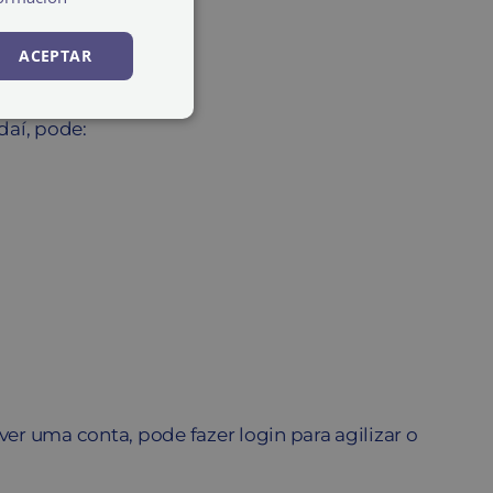
 rever o seu pedido.
ACEPTAR
daí, pode:
er uma conta, pode fazer login para agilizar o