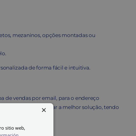
, tetos, mezaninos, opções montadas ou
lo.
nalizada de forma fácil e intuitiva.
pa de vendas por email, para o endereço
r e ajudar a encontrar a melhor solução, tendo
×
ro sitio web,
ormación