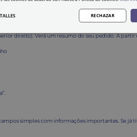
inuar a comprar ou ir diretamente ao seu carrinho para
TALLES
RECHAZAR
rior direito). Verá um resumo do seu pedido. A partir 
nho
a”.
 campos simples com informações importantes. Se já tiv