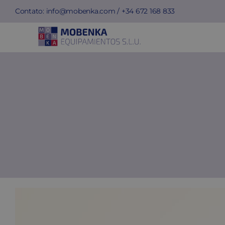
Skip
Contato:
info@mobenka.com
/ +34
672 168 833
to
content