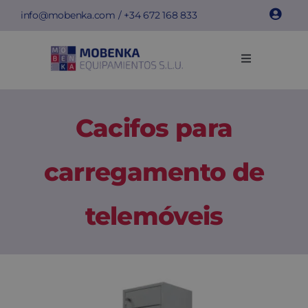
Skip
info@mobenka.com
/ +34
672 168 833
to
content
Toggle
Navigation
Cacifos
Cacifos para
Bancos
carregamento de
Instalações
telemóveis
Info técnica
Empresa