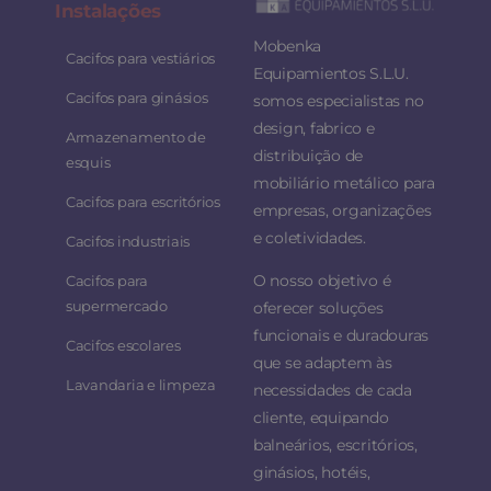
Instalaç
ões
Mobenka
Cacifos para vestiários
Equipamientos S.L.U.
Cacifos para ginásios
somos especialistas no
design, fabrico e
Armazenamento de
distribuição de
esquis
mobiliário metálico para
Cacifos para escritórios
empresas, organizações
e coletividades.
Cacifos industriais
O nosso objetivo é
Cacifos para
supermercado
oferecer soluções
funcionais e duradouras
Cacifos escolares
que se adaptem às
Lavandaria e limpeza
necessidades de cada
cliente, equipando
balneários, escritórios,
ginásios, hotéis,