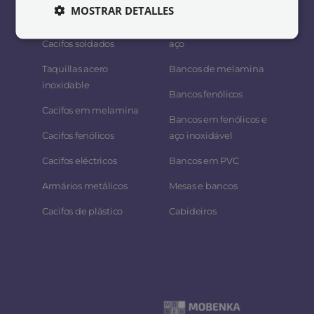
Cacifos metálicos
Bancos de aço
MOSTRAR DETALLES
económicos
Bancos em madeira y
Cacifos soldados
aço
Taquillas acero
Bancos de melamina
inoxidable
Bancos fenólicos
Cacifos em melamina
Bancos em fenólicos e
Cacifos fenólicos
aço inoxidável
Cacifos eléctricos
Bancos em PVC
Armários metálicos
Mesas e bancos
Cacifos de plástico
Cabideiros