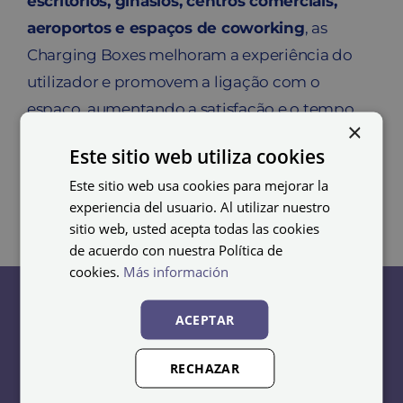
escritórios, ginásios, centros comerciais,
aeroportos e espaços de coworking
, as
Charging Boxes melhoram a experiência do
utilizador e promovem a ligação com o
espaço, aumentando a satisfação e o tempo
×
de permanência no local. Uma solução segura,
Este sitio web utiliza cookies
funcional e pronta a usar desde o primeiro dia.
Este sitio web usa cookies para mejorar la
experiencia del usuario. Al utilizar nuestro
sitio web, usted acepta todas las cookies
de acuerdo con nuestra Política de
cookies.
Más información
ACEPTAR
Cacifos
Bancos
RECHAZAR