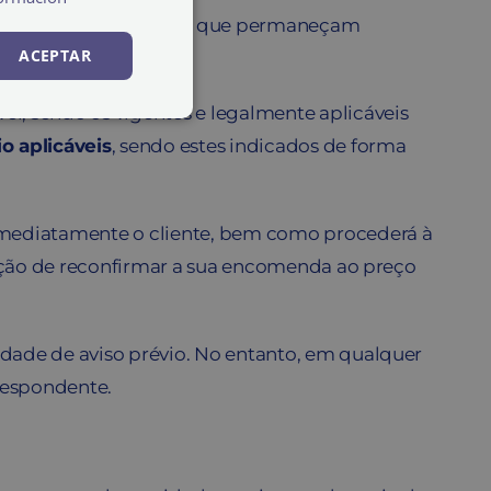
al e durante o tempo em que permaneçam
ACEPTAR
el, sendo os vigentes e legalmente aplicáveis
o aplicáveis
, sendo estes indicados de forma
imediatamente o cliente, bem como procederá à
opção de reconfirmar a sua encomenda ao preço
dade de aviso prévio. No entanto, em qualquer
respondente.