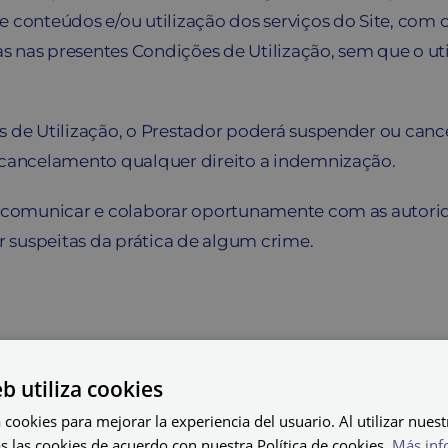
 conteúdos e/ou utilização dos serviços do Site, com o
 nas presentes Condições de Utilização, sem que o ut
s de Utilização, o Prestador poderá suspender ou canc
u cancelamento qualquer direito a indemnização.
á comunicar e colaborar oportunamente com as autorida
er suspeitas da prática de algum crime.
eb utiliza cookies
e incluem o
preço final do produto
, bem como, quando 
 cookies para mejorar la experiencia del usuario. Al utilizar nuest
s las cookies de acuerdo con nuestra Política de cookies.
Más inf