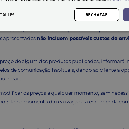
sivamente aos produtos oferecidos através desse can
TALLES
RECHAZAR
em euros
, assim como qualquer outro imposto aplicáv
s apresentados
não incluem possíveis custos de envi
 preço de algum dos produtos publicados, informará 
s meios de comunicação habituais, dando ao cliente a 
 ou email.
modificar os preços a qualquer momento, sem necessi
das no Site no momento da realização da encomenda cor