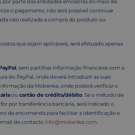
s por parte das entidades emissoras do meio de
ize o pagamento, não será possível continuar
ada não realizada a compra do produto ou
ostos que sejam aplicáveis, será efetuado apenas
PayPal
, sem partilhar informação financeira com a
ra do PayPal, onde deverá introduzir as suas
confirmação da Mobenka, onde poderá verificar o
ária
ou
cartão de crédito/débito
. Se o método de
or por transferência bancária, será indicado o
o da encomenda para facilitar a identificação e
 email de contacto
info@mobenka.com
.