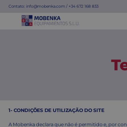
Skip
Contato:
info@mobenka.com
/ +34
672 168 833
to
content
T
1- CONDIÇÕES DE UTILIZAÇÃO DO SITE
A Mobenka declara que não é permitido e, por cons