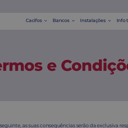
Cacifos
Bancos
Instalações
Info 
ermos e Condiçõ
eguinte, as suas consequências serão da exclusiva resp