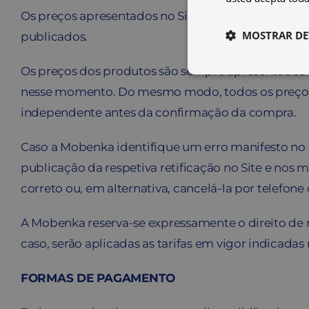
Os preços apresentados no Site aplicam-se exclu
MOSTRAR DE
publicados.
Os preços dos produtos são sempre apresentados
nesse momento. Do mesmo modo, todos os preço
independente antes da confirmação da compra.
Caso a Mobenka identifique um erro manifesto no
publicação da respetiva retificação no Site e no
correto ou, em alternativa, cancelá-la por telefone
A Mobenka reserva-se expressamente o direito de 
caso, serão aplicadas as tarifas em vigor indica
FORMAS DE PAGAMENTO