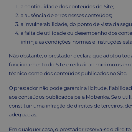
a continuidade dos conteúdos do Site;
a ausência de erros nesses conteúdos;
a invulnerabilidade, do ponto de vista da se
a falta de utilidade ou desempenho dos conteú
infrinja as condições, normas e instruções est
Não obstante, o prestador declara que adotou todas
funcionamento do Site e reduzir ao mínimo os erro
técnico como dos conteúdos publicados no Site.
O prestador não pode garantir a licitude, fiabilida
aos conteúdos publicados pela Mobenka. Se o utiliz
constituir uma infração de direitos de terceiros,
adequadas.
Em qualquer caso, o prestador reserva-se o direit