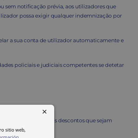
u sem notificação prévia, aos utilizadores que
ilizador possa exigir qualquer indemnização por
elar a sua conta de utilizador automaticamente e
des policiais e judiciais competentes se detetar
×
aplicável, os possíveis descontos que sejam
ro sitio web,
ormación