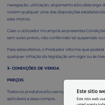
navegação, utilização, alojamento e/ou descarga de
violem qualquer uma das disposições estabelecidas
esse motivo.
Caso o utilizador incumpria as presentes Condiçõe
sem aviso prévio, não conferindo tal suspensão o
Para estes efeitos, o Prestador informa que poder
qualquer infração da legislação em vigor ou se tiv
3- CONDIÇÕES DE VENDA
PREÇOS
Este sitio w
Todos os produtos e/ou serviços oferecidos no Sit
aplicáveis a essa compra.
Este sitio web usa
usted acepta toda