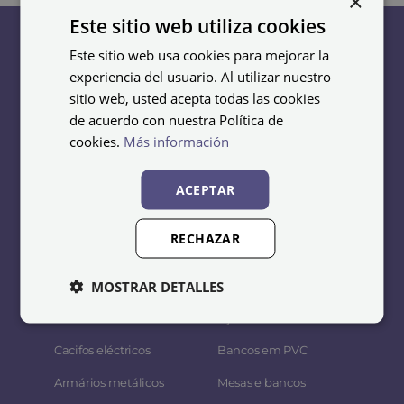
×
Este sitio web utiliza cookies
Este sitio web usa cookies para mejorar la
experiencia del usuario. Al utilizar nuestro
sitio web, usted acepta todas las cookies
Cacifos
Bancos
de acuerdo con nuestra Política de
cookies.
Más información
Cacifos metálicos
Bancos de aço
económicos
Bancos em madeira y
ACEPTAR
Cacifos soldados
aço
Taquillas acero
Bancos de melamina
RECHAZAR
inoxidable
Bancos fenólicos
MOSTRAR DETALLES
Cacifos em melamina
Bancos em fenólicos e
Cacifos fenólicos
aço inoxidável
Cacifos eléctricos
Bancos em PVC
Armários metálicos
Mesas e bancos