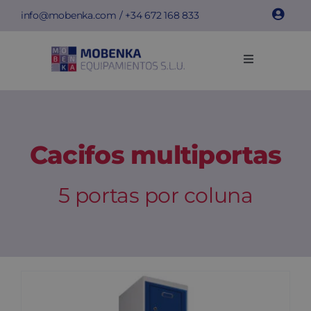
Skip
info@mobenka.com
/ +34
672 168 833
to
content
Toggle
Navigation
Cacifos
Bancos
Cacifos multiportas
Instalações
5 portas por coluna
Info técnica
Empresa