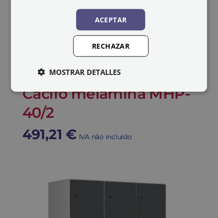
ACEPTAR
RECHAZAR
MOSTRAR DETALLES
Cacifo melamina MHP-
40/2
491,21
€
IVA não incluído