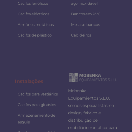
Cacifos fenólicos
aço inoxidável
Cacifos eléctricos
Bancos em PVC
Armários metálicos
Mesas e bancos
Cacifos de plástico
Cabideiros
Instalaç
ões
Mobenka
Cacifos para vestiários
Equipamientos S.L.U.
Cacifos para ginásios
somos especialistas no
design, fabrico e
Armazenamento de
distribuição de
esquis
mobiliário metálico para