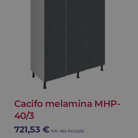
Cacifo melamina MHP-
40/3
721,53
€
IVA não incluído