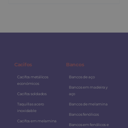
Cacifos
Bancos
Cacifos metálicos
Bancos de aço
económicos
Bancos em madeira y
Cacifos soldados
aço
Taquillas acero
Bancos de melamina
inoxidable
Bancos fenólicos
Cacifos em melamina
Bancos em fenólicos e