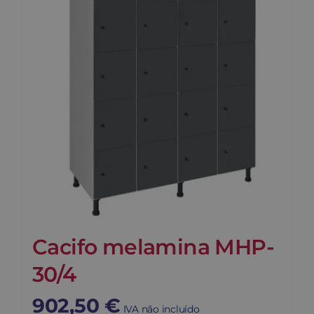
Cacifo melamina MHP-
30/4
902,50
€
IVA não incluído