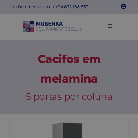
Skip
info@mobenka.com
/ +34
672 168 833
to
content
Toggle
Navigation
Cacifos
Cacifos em
Bancos
melamina
Instalações
5 portas por coluna
Info técnica
Empresa