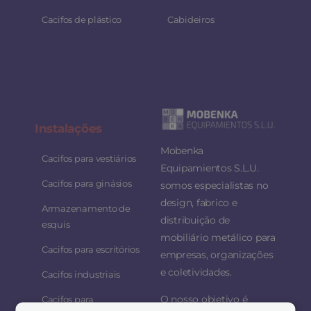
Cacifos de plástico
Cabideiros
Instalaç
ões
Mobenka
Cacifos para vestiários
Equipamientos S.L.U.
Cacifos para ginásios
somos especialistas no
design, fabrico e
Armazenamento de
distribuição de
esquis
mobiliário metálico para
Cacifos para escritórios
empresas, organizações
e coletividades.
Cacifos industriais
O nosso objetivo é
Cacifos para