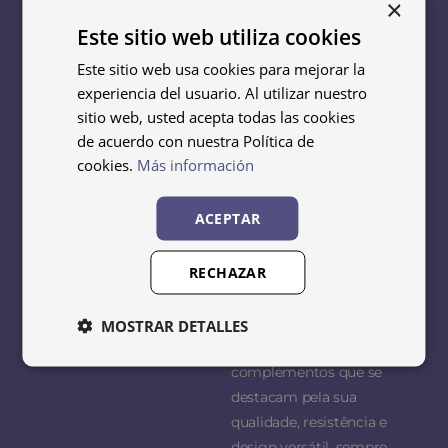
×
supermercado
oferecer soluções
Este sitio web utiliza cookies
funcionais e duradouras
Cacifos escolares
que se adaptem às
Este sitio web usa cookies para mejorar la
Lavandaria e limpeza
necessidades de cada
experiencia del usuario. Al utilizar nuestro
cliente, equipando
sitio web, usted acepta todas las cookies
balneários, escritórios,
de acuerdo con nuestra Política de
ginásios, hotéis,
cookies.
Más información
indústrias, centros
educativos e todo o tipo
ACEPTAR
de espaços profissionais.
RECHAZAR
No nosso catálogo
encontrará uma ampla
gama de cacifos,
MOSTRAR DETALLES
armários, bancos e
complementos que se
destacam pela sua
qualidade, resistência e
design versátil, sempre