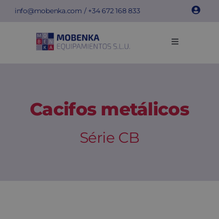
Skip
info@mobenka.com
/ +34
672 168 833
to
content
Toggle
Navigation
Cacifos
Bancos
Cacifos metálicos
Instalações
Série CB
Info técnica
Empresa