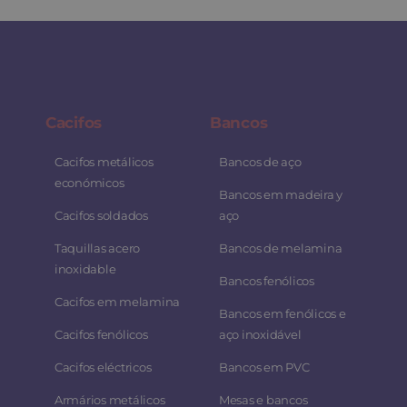
Contato
Carrinho
Cacifos
Bancos
Buscar
Cacifos metálicos
Bancos de aço
económicos
Bancos em madeira y
Cacifos soldados
aço
Taquillas acero
Bancos de melamina
inoxidable
Bancos fenólicos
Cacifos em melamina
Bancos em fenólicos e
Cacifos fenólicos
aço inoxidável
Cacifos eléctricos
Bancos em PVC
Armários metálicos
Mesas e bancos