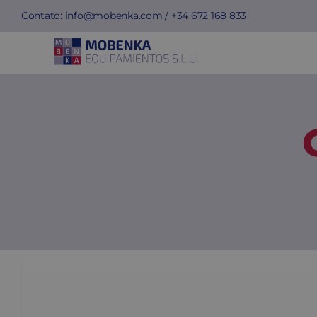
Skip
Contato:
info@mobenka.com
/ +34
672 168 833
to
content