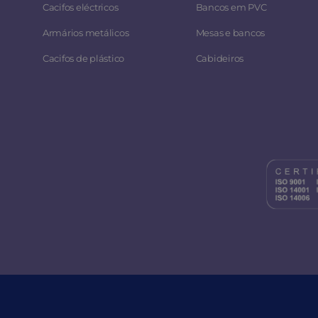
Cacifos eléctricos
Bancos em PVC
Armários metálicos
Mesas e bancos
Cacifos de plástico
Cabideiros