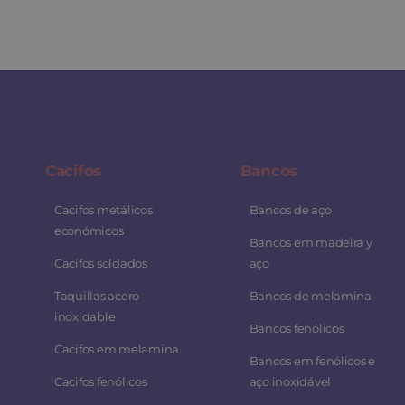
Cacifos
Bancos
Cacifos metálicos
Bancos de aço
económicos
Bancos em madeira y
Cacifos soldados
aço
Taquillas acero
Bancos de melamina
inoxidable
Bancos fenólicos
Cacifos em melamina
Bancos em fenólicos e
Cacifos fenólicos
aço inoxidável