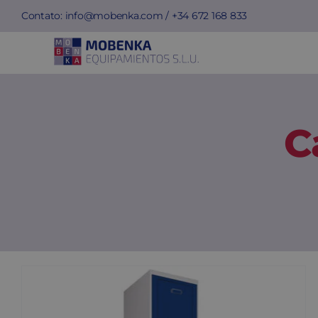
Skip
Contato:
info@mobenka.com
/ +34
672 168 833
to
content
C