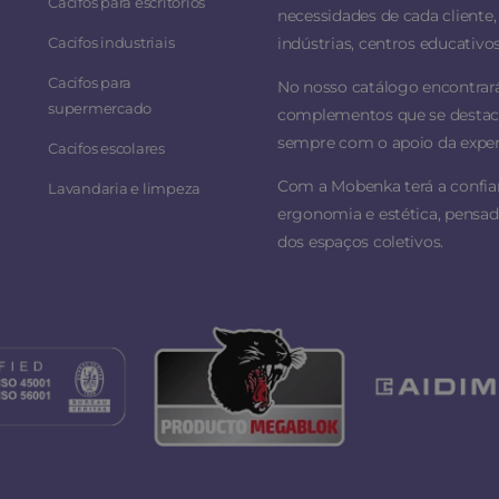
Cacifos para escritórios
necessidades de cada cliente, 
Cacifos industriais
indústrias, centros educativos
Cacifos para
No nosso catálogo encontrar
supermercado
complementos que se destacam
sempre com o apoio da experi
Cacifos escolares
Com a Mobenka terá a confi
Lavandaria e limpeza
ergonomia e estética, pensad
dos espaços coletivos.