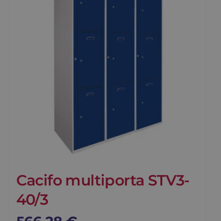
Cacifo multiporta STV3-
40/3