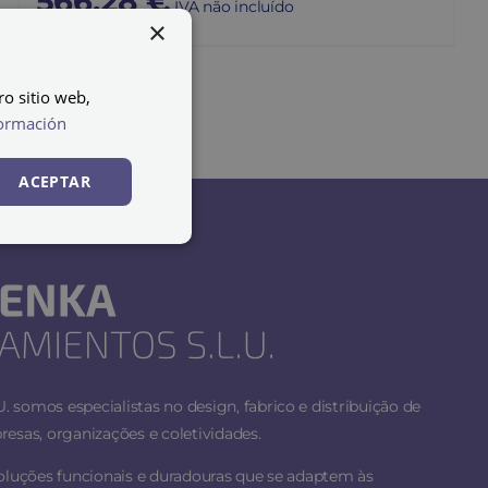
566,28
€
IVA não incluído
×
ro sitio web,
ormación
ACEPTAR
 somos especialistas no design, fabrico e distribuição de
esas, organizações e coletividades.
soluções funcionais e duradouras que se adaptem às