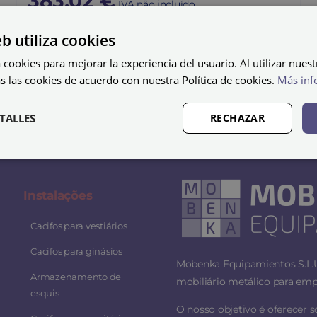
383,02
€
IVA não incluído
eb utiliza cookies
 cookies para mejorar la experiencia del usuario. Al utilizar nuest
s las cookies de acuerdo con nuestra Política de cookies.
Más inf
TALLES
RECHAZAR
Instalaç
ões
Cacifos para vestiários
Cacifos para ginásios
Mobenka Equipamientos S.L.U.
Armazenamento de
mobiliário metálico para empr
esquis
O nosso objetivo é oferecer 