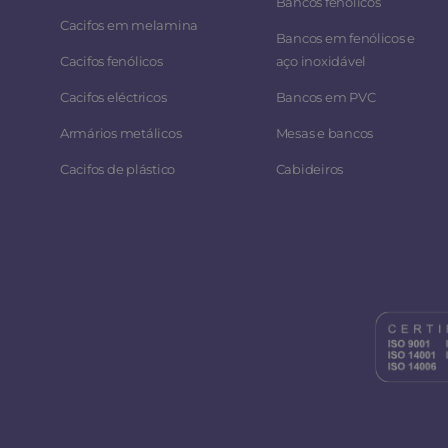
Bancos fenólicos
Cacifos em melamina
Bancos em fenólicos e
Cacifos fenólicos
aço inoxidável
Cacifos eléctricos
Bancos em PVC
Armários metálicos
Mesas e bancos
Cacifos de plástico
Cabideiros