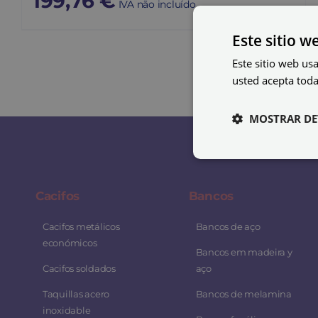
199,76
€
IVA não incluído
Este sitio w
Este sitio web usa
usted acepta toda
MOSTRAR DE
Cacifos
Bancos
Cacifos metálicos
Bancos de aço
económicos
Bancos em madeira y
Cacifos soldados
aço
Taquillas acero
Bancos de melamina
inoxidable