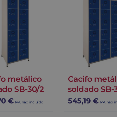
fo metálico
Cacifo metál
ado SB-30/2
soldado SB-
70
€
545,19
€
IVA não incluído
IVA não i