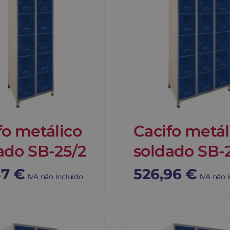
fo metálico
Cacifo metál
ado SB-25/2
soldado SB-
37
€
526,96
€
IVA não incluído
IVA não 