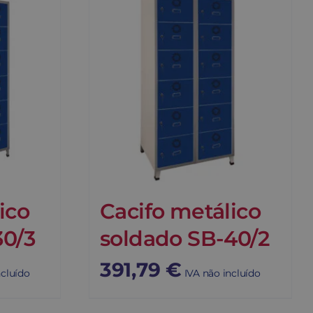
ico
Cacifo metálico
30/3
soldado SB-40/2
391,79
€
ncluído
IVA não incluído