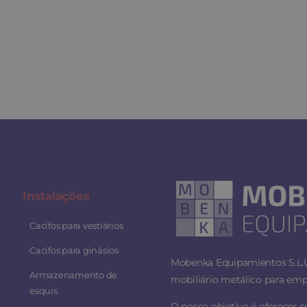
Instalaç
ões
Cacifos para vestiários
Cacifos para ginásios
Mobenka Equipamientos S.L.U.
Armazenamento de
mobiliário metálico para empr
esquis
O nosso objetivo é oferecer 