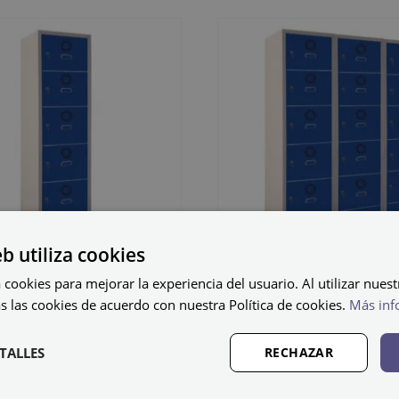
eb utiliza cookies
 cookies para mejorar la experiencia del usuario. Al utilizar nuest
fo metálico
Cacifo metál
s las cookies de acuerdo con nuestra Política de cookies.
Más inf
ado SB-40/1
soldado SB-
TALLES
RECHAZAR
25
€
578,35
€
IVA não incluído
IVA não i