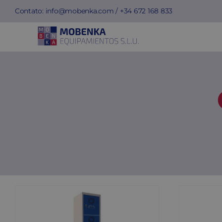
Skip
Contato:
info@mobenka.com
/ +34
672 168 833
to
content