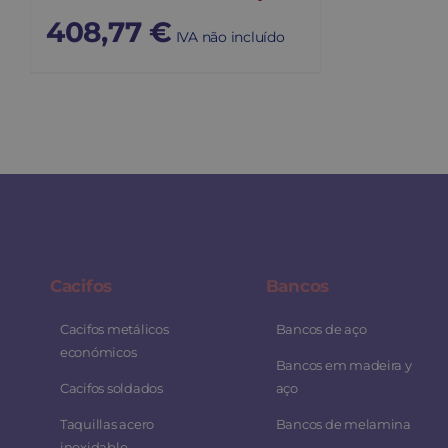
408,77
€
IVA não incluído
Cacifos
Bancos
Cacifos metálicos
Bancos de aço
económicos
Bancos em madeira y
Cacifos soldados
aço
Taquillas acero
Bancos de melamina
inoxidable