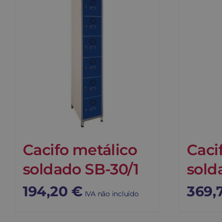
Cacifo metálico
Caci
soldado SB-30/1
sold
194,20
€
369,
IVA não incluído