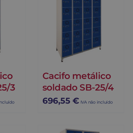
ico
Cacifo metálico
25/3
soldado SB-25/4
696,55
€
incluído
IVA não incluído