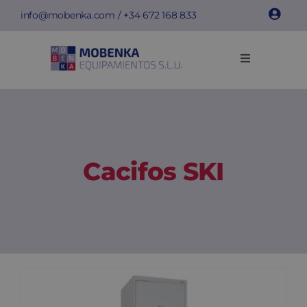
Skip
info@mobenka.com
/ +34
672 168 833
to
content
Toggle
Navigation
Cacifos
Bancos
Cacifos SKI
Instalações
Info técnica
Empresa