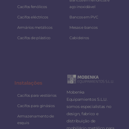
Bancos em fenólicos e
Cacifos fenólicos
aço inoxidável
Cacifos eléctricos
Bancos em PVC
Armários metálicos
Mesas e bancos
Cacifos de plástico
Cabideiros
Instalaç
ões
Mobenka
Cacifos para vestiários
Equipamientos S.L.U.
Cacifos para ginásios
somos especialistas no
design, fabrico e
Armazenamento de
distribuição de
esquis
mobiliário metálico para