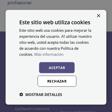
profissional.
×
Este sitio web utiliza cookies
Este sitio web usa cookies para mejorar la
experiencia del usuario. Al utilizar nuestro
sitio web, usted acepta todas las cookies
de acuerdo con nuestra Política de
cookies.
Más información
Cacifos
Bancos
ACEPTAR
Cacifos metálicos
Bancos de aço
económicos
Bancos em madeira y
RECHAZAR
Cacifos soldados
aço
MOSTRAR DETALLES
Taquillas acero
Bancos de melamina
inoxidable
Bancos fenólicos
Cacifos em melamina