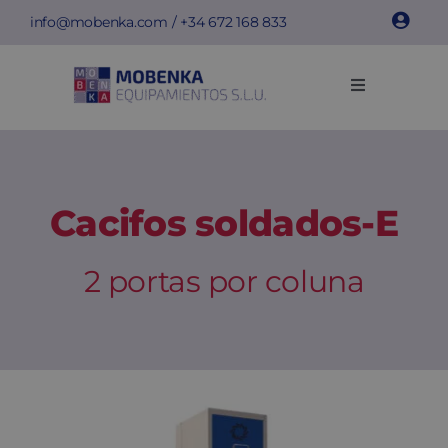
Skip
info@mobenka.com
/ +34
672 168 833
to
content
Toggle
Navigation
Cacifos
Bancos
Cacifos soldados-E
Instalações
2 portas por coluna
Info técnica
Empresa