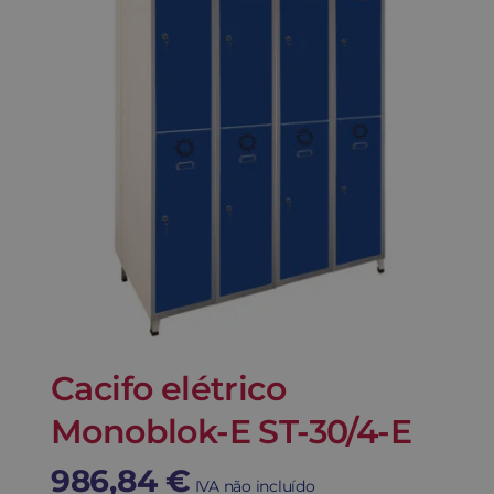
Cacifo elétrico
Monoblok-E ST-30/4-E
986,84
€
IVA não incluído