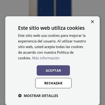
×
Este sitio web utiliza cookies
Este sitio web usa cookies para mejorar la
experiencia del usuario. Al utilizar nuestro
Cacifo elétrico
sitio web, usted acepta todas las cookies
de acuerdo con nuestra Política de
Monoblok-E ST-40/2-E
cookies.
Más información
560,08
€
IVA não incluído
ACEPTAR
RECHAZAR
MOSTRAR DETALLES