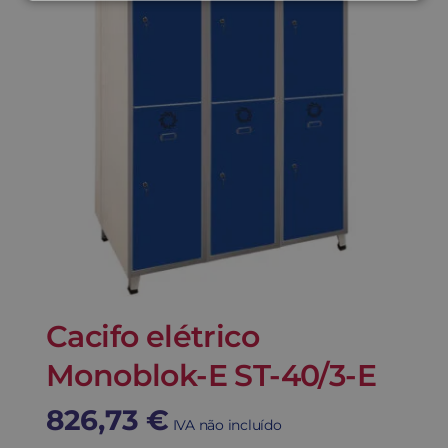
Cacifo elétrico
Monoblok-E ST-40/3-E
826,73
€
IVA não incluído