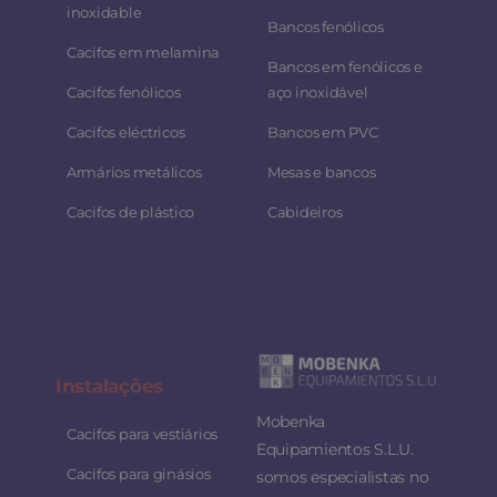
inoxidable
Bancos fenólicos
Cacifos em melamina
Bancos em fenólicos e
Cacifos fenólicos
aço inoxidável
Cacifos eléctricos
Bancos em PVC
Armários metálicos
Mesas e bancos
Cacifos de plástico
Cabideiros
Instalaç
ões
Mobenka
Cacifos para vestiários
Equipamientos S.L.U.
Cacifos para ginásios
somos especialistas no