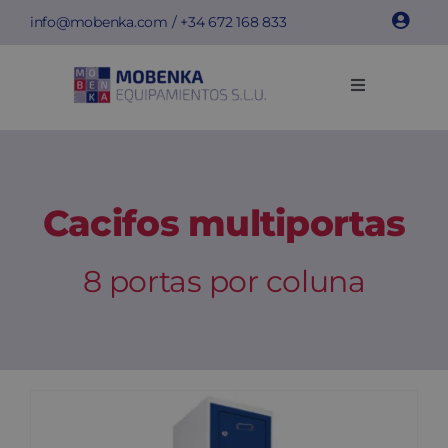
Skip
info@mobenka.com
/ +34
672 168 833
to
content
Toggle
Navigation
Cacifos
Bancos
Cacifos multiportas
Instalações
8 portas por coluna
Info técnica
Empresa