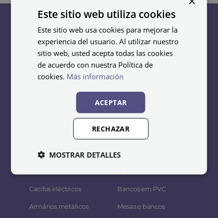
×
Este sitio web utiliza cookies
Este sitio web usa cookies para mejorar la
experiencia del usuario. Al utilizar nuestro
sitio web, usted acepta todas las cookies
Cacifos
Bancos
de acuerdo con nuestra Política de
cookies.
Más información
Cacifos metálicos
Bancos de aço
económicos
Bancos em madeira y
ACEPTAR
Cacifos soldados
aço
Taquillas acero
Bancos de melamina
RECHAZAR
inoxidable
Bancos fenólicos
MOSTRAR DETALLES
Cacifos em melamina
Bancos em fenólicos e
Cacifos fenólicos
aço inoxidável
Cacifos eléctricos
Bancos em PVC
Armários metálicos
Mesas e bancos