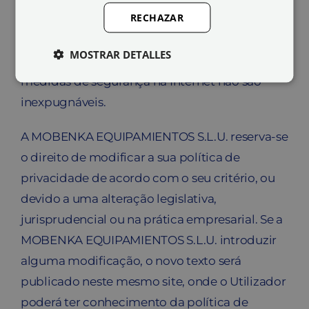
RECHAZAR
expostos, quer provenham da ação humana
quer do meio físico ou natural. No entanto, o
MOSTRAR DETALLES
Utilizador deve ter consciência de que as
medidas de segurança na Internet não são
inexpugnáveis.
A MOBENKA EQUIPAMIENTOS S.L.U. reserva-se
o direito de modificar a sua política de
privacidade de acordo com o seu critério, ou
devido a uma alteração legislativa,
jurisprudencial ou na prática empresarial. Se a
MOBENKA EQUIPAMIENTOS S.L.U. introduzir
alguma modificação, o novo texto será
publicado neste mesmo site, onde o Utilizador
poderá ter conhecimento da política de