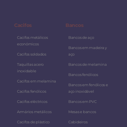
Cacifos
Bancos
Cacifos metálicos
Bancos de aço
económicos
Bancos em madeira y
Cacifos soldados
aço
Taquillas acero
Bancos de melamina
inoxidable
Bancos fenólicos
Cacifos em melamina
Bancos em fenólicos e
Cacifos fenólicos
aço inoxidável
Cacifos eléctricos
Bancos em PVC
Armários metálicos
Mesas e bancos
Cacifos de plástico
Cabideiros