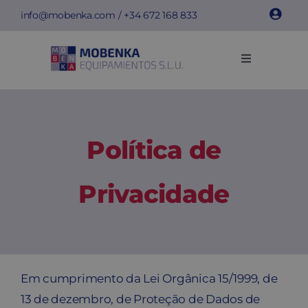
Skip
info@mobenka.com
/ +34
672 168 833
to
content
Toggle
Navigation
Cacifos
Bancos
Política de
Instalações
Privacidade
Info técnica
Empresa
Em cumprimento da Lei Orgânica 15/1999, de
13 de dezembro, de Proteção de Dados de