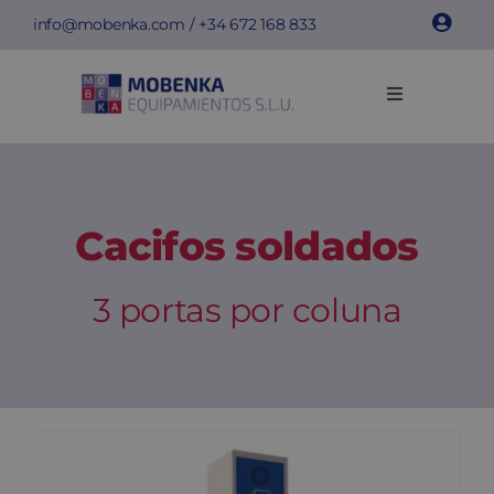
Skip
info@mobenka.com
/ +34
672 168 833
to
content
Toggle
Navigation
Cacifos
Bancos
Cacifos soldados
Instalações
3 portas por coluna
Info técnica
Empresa