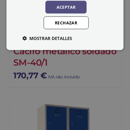
ACEPTAR
RECHAZAR
MOSTRAR DETALLES
Cacifo metálico soldado
SM-40/1
170,77
€
IVA não incluído