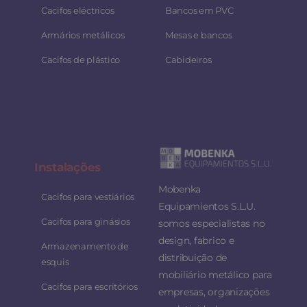
Cacifos eléctricos
Bancos em PVC
Armários metálicos
Mesas e bancos
Cacifos de plástico
Cabideiros
Instalaç
ões
Mobenka
Cacifos para vestiários
Equipamientos S.L.U.
Cacifos para ginásios
somos especialistas no
design, fabrico e
Armazenamento de
distribuição de
esquis
mobiliário metálico para
Cacifos para escritórios
empresas, organizações