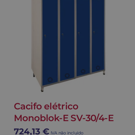
Cacifo elétrico
Monoblok-E SV-30/4-E
724,13
€
IVA não incluído