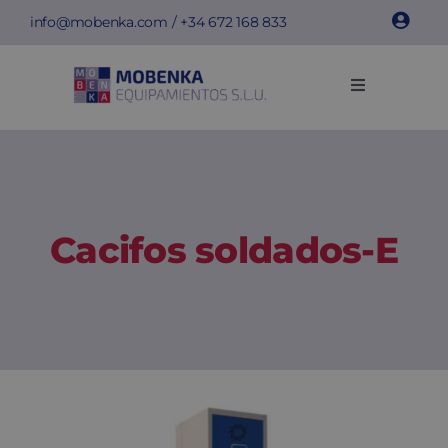
Skip
info@mobenka.com
/ +34
672 168 833
to
content
Toggle
Navigation
Cacifos
Bancos
Cacifos soldados-E
Instalações
Info técnica
Empresa