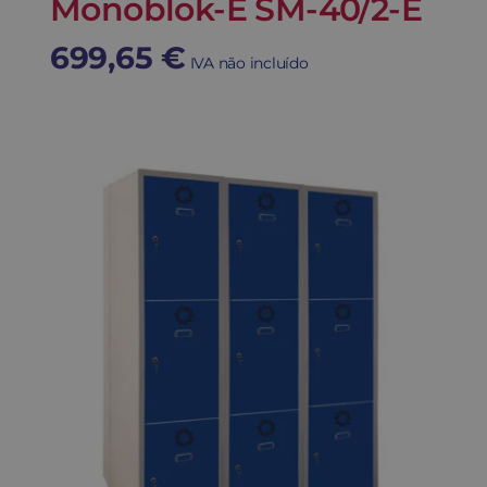
Monoblok-E SM-40/2-E
699,65
€
IVA não incluído