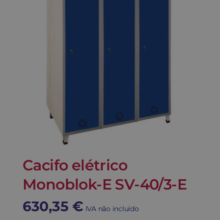
Cacifo elétrico
Monoblok-E SV-40/3-E
630,35
€
IVA não incluído