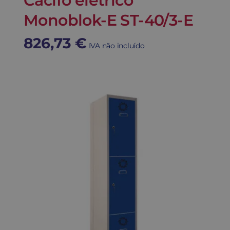
Cacifo elétrico
Monoblok-E ST-40/3-E
826,73
€
IVA não incluído