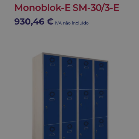
Monoblok-E SM-30/3-E
930,46
€
IVA não incluído