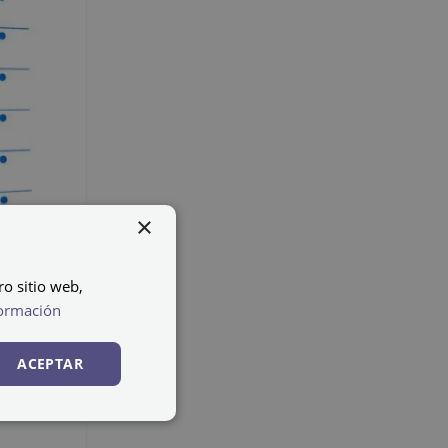
×
ro sitio web,
ormación
40/3
ACEPTAR
ão