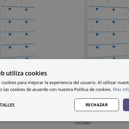
eb utiliza cookies
 cookies para mejorar la experiencia del usuario. Al utilizar nuest
fo de
Cacifo de
s las cookies de acuerdo con nuestra Política de cookies.
Más inf
tico PB-40/2
plástico PB-
TALLES
RECHAZAR
97
€
1.400,50
€
IVA não incluído
IVA n
incluído