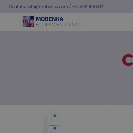
Skip
Contato:
info@mobenka.com
/ +34
672 168 833
to
content
C