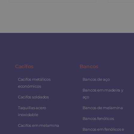
Cacifos
Bancos
Cacifos metálicos
Bancos de aço
económicos
Bancos em madeira y
Cacifos soldados
aço
Taquillas acero
Bancos de melamina
inoxidable
Bancos fenólicos
Cacifos em melamina
Bancos em fenólicos e