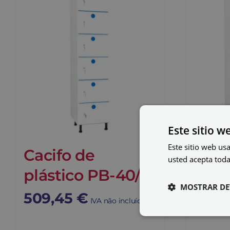
Este sitio w
Este sitio web usa
Cacifo de
Caci
usted acepta toda
plástico PB-40/1
plás
MOSTRAR DE
509,45
€
954,
IVA não incluído