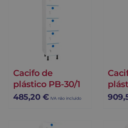
Cacifo de
Caci
plástico PB-30/1
plás
485,20
€
909,
IVA não incluído