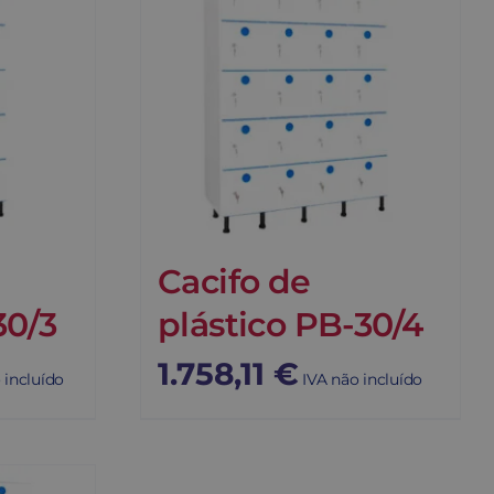
Cacifo de
30/3
plástico PB-30/4
1.758,11
€
 incluído
IVA não incluído