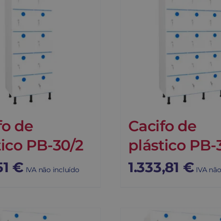
fo de
Cacifo de
tico PB-30/2
plástico PB-
51
€
1.333,81
€
IVA não incluído
IVA não