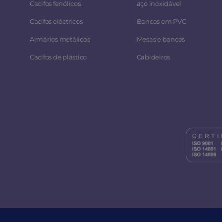
Cacifos fenólicos
aço inoxidável
Cacifos eléctricos
Bancos em PVC
Armários metálicos
Mesas e bancos
Cacifos de plástico
Cabideiros