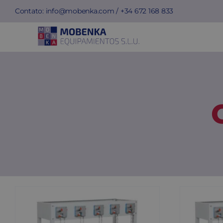
Skip
Contato:
info@mobenka.com
/ +34
672 168 833
to
content