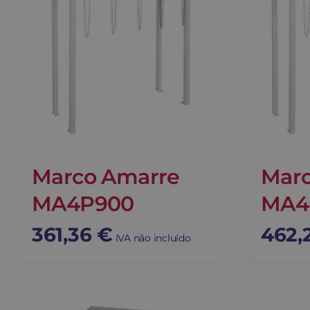
Marco Amarre
Mar
MA4P900
MA4
361,36
€
462,
IVA não incluído