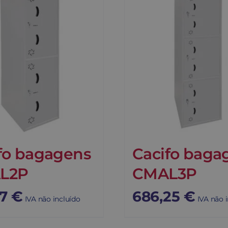
fo bagagens
Cacifo baga
L2P
CMAL3P
87
€
686,25
€
IVA não incluído
IVA não 