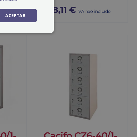
108,11
€
ncluído
IVA não incluído
ACEPTAR
0/1-
Cacifo CZ6-40/1-