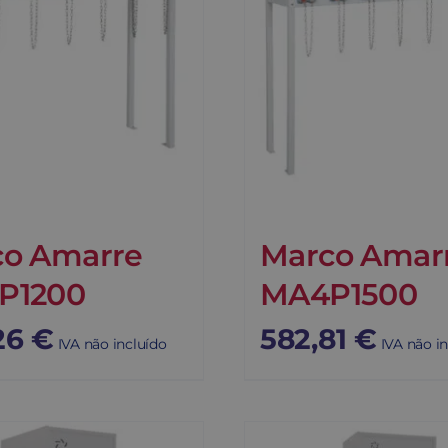
co Amarre
Marco Amar
P1200
MA4P1500
26
€
582,81
€
IVA não incluído
IVA não i