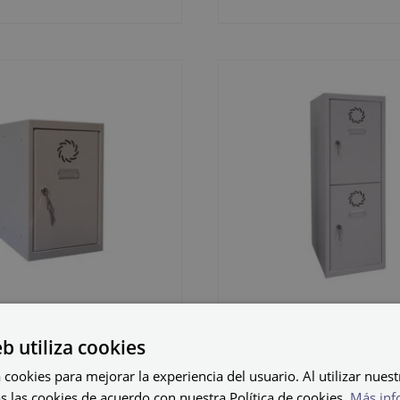
eb utiliza cookies
fo CC1-30/1-
Cacifo CC2-3
 cookies para mejorar la experiencia del usuario. Al utilizar nuest
40
s las cookies de acuerdo con nuestra Política de cookies.
Más inf