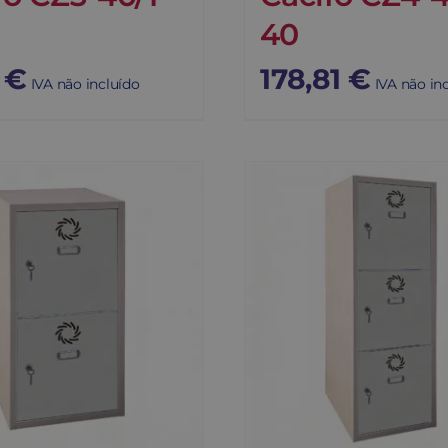
40
1
€
178,81
€
IVA não incluído
IVA não in