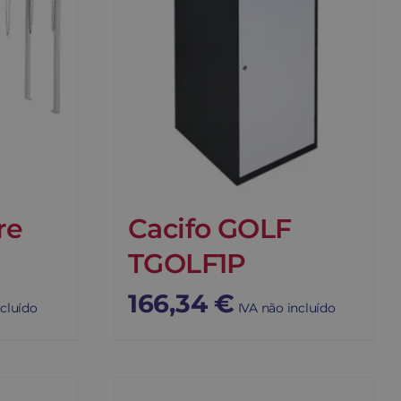
re
Cacifo GOLF
TGOLF1P
166,34
€
ncluído
IVA não incluído