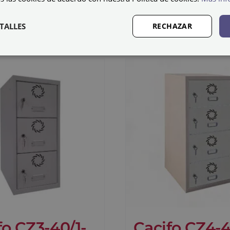
0
€
108,46
€
IVA não incluído
IVA não i
TALLES
RECHAZAR
fo CZ3-40/1-
Cacifo CZ4-4