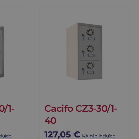
0/1-
Cacifo CZ3-30/1-
40
127,05
€
cluído
IVA não incluído