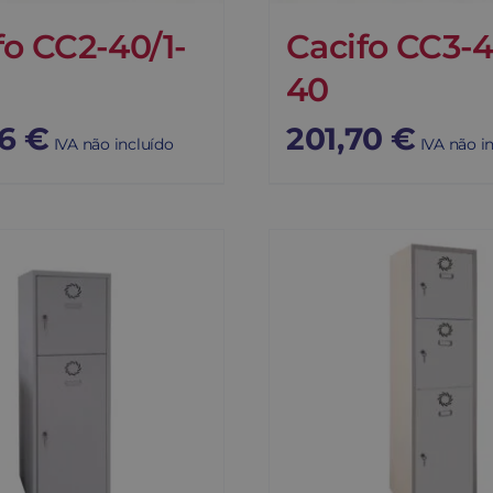
fo CC2-40/1-
Cacifo CC3-4
40
76
€
201,70
€
IVA não incluído
IVA não i