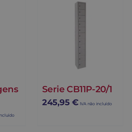
gens
Serie CB11P-20/1
245,95
€
IVA não incluído
incluído