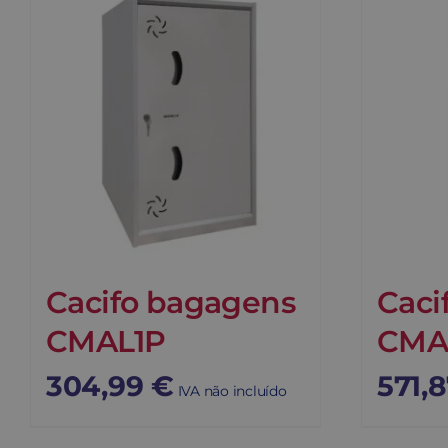
Cacifo bagagens
Caci
CMAL1P
CMA
304,99
€
571,
IVA não incluído