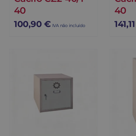
40
40
100,90
€
141,1
IVA não incluído