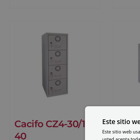
Este sitio w
Cacifo CZ4-30/1-
Caci
Este sitio web usa
40
40
usted acepta toda