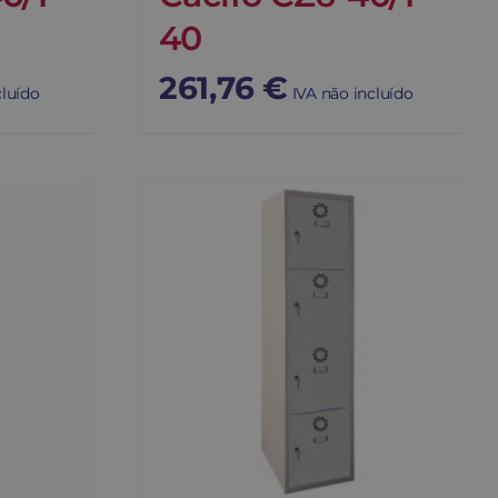
40
261,76
€
cluído
IVA não incluído