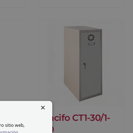
×
0/1-
Cacifo CT1-30/1-
ro sitio web,
40
ormación