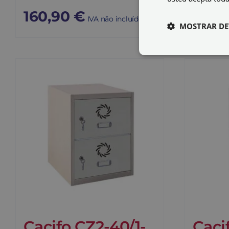
160,90
€
78,8
IVA não incluído
MOSTRAR DE
Cacifo CZ2-40/1-
Caci