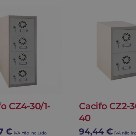
fo CZ4-30/1-
Cacifo CZ2-3
40
17
€
94,44
€
IVA não incluído
IVA não in