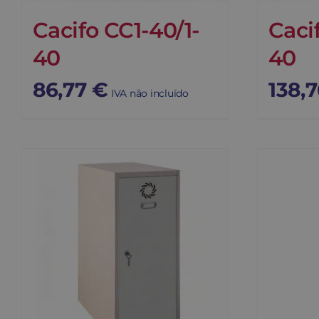
Cacifo CC1-40/1-
Caci
40
40
86,77
€
138,
IVA não incluído