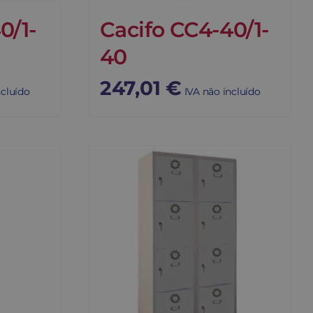
0/1-
Cacifo CC4-40/1-
40
247,01
€
ncluído
IVA não incluído