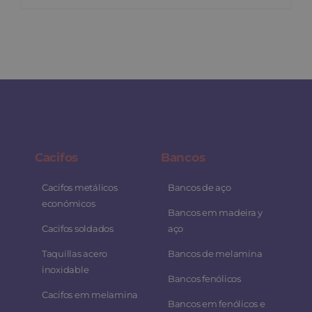
Cacifos
Bancos
Cacifos metálicos
Bancos de aço
económicos
Bancos em madeira y
Cacifos soldados
aço
Taquillas acero
Bancos de melamina
inoxidable
Bancos fenólicos
Cacifos em melamina
Bancos em fenólicos e