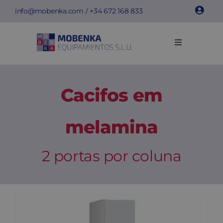
Skip
info@mobenka.com
/ +34
672 168 833
to
content
Toggle
Navigation
Cacifos
Cacifos em
Bancos
melamina
Instalações
2 portas por coluna
Info técnica
Empresa