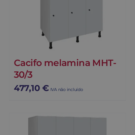
Cacifo melamina MHT-
30/3
477,10
€
IVA não incluído