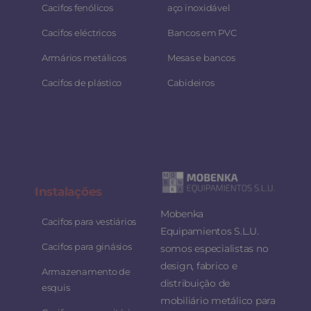
Cacifos fenólicos
aço inoxidável
Cacifos eléctricos
Bancos em PVC
Armários metálicos
Mesas e bancos
Cacifos de plástico
Cabideiros
Instalaç
ões
Mobenka
Cacifos para vestiários
Equipamientos S.L.U.
Cacifos para ginásios
somos especialistas no
design, fabrico e
Armazenamento de
distribuição de
esquis
mobiliário metálico para