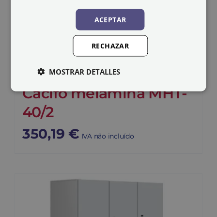
ACEPTAR
RECHAZAR
MOSTRAR DETALLES
Cacifo melamina MHT-
40/2
350,19
€
IVA não incluído