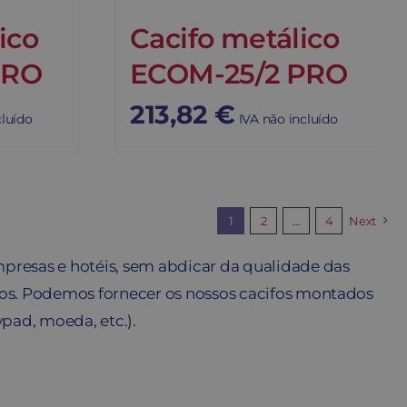
ico
Cacifo metálico
PRO
ECOM-25/2 PRO
213,82
€
cluído
IVA não incluído
1
2
…
4
Next
mpresas e hotéis, sem abdicar da qualidade das
os. Podemos fornecer os nossos cacifos montados
ad, moeda, etc.).