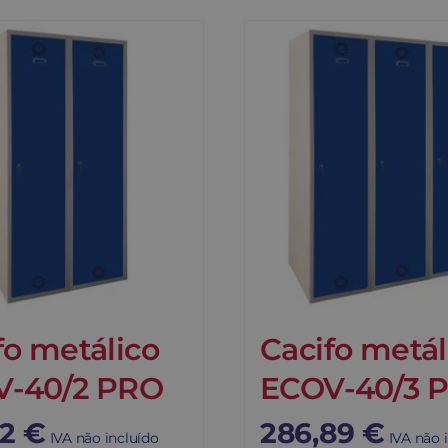
fo metálico
Cacifo metál
V-40/2 PRO
ECOV-40/3 
32
€
286,89
€
IVA não incluído
IVA não 