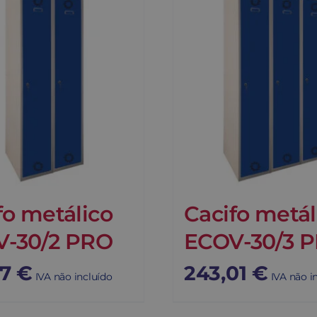
fo metálico
Cacifo metál
-30/2 PRO
ECOV-30/3 
07
€
243,01
€
IVA não incluído
IVA não i