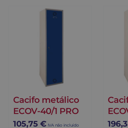
Cacifo metálico
Caci
ECOV-40/1 PRO
ECO
105,75
€
196,
IVA não incluído