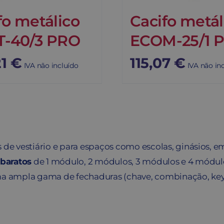
fo metálico
Cacifo metál
T-40/3 PRO
ECOM-25/1 
21
€
115,07
€
IVA não incluído
IVA não in
de vestiário e para espaços como escolas, ginásios, e
 baratos
de 1 módulo, 2 módulos, 3 módulos e 4 módul
a ampla gama de fechaduras (chave, combinação, keyp