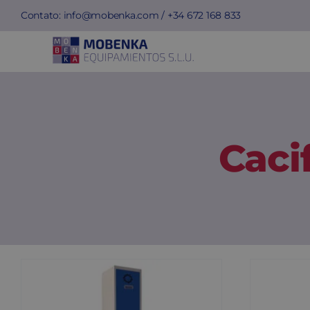
Skip
Contato:
info@mobenka.com
/ +34
672 168 833
to
content
Caci