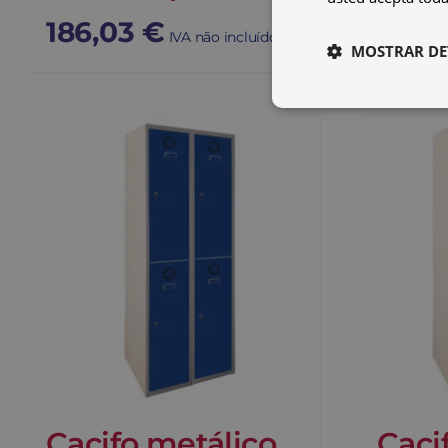
186,03
€
271,
IVA não incluído
MOSTRAR DE
Cacifo metálico
Caci