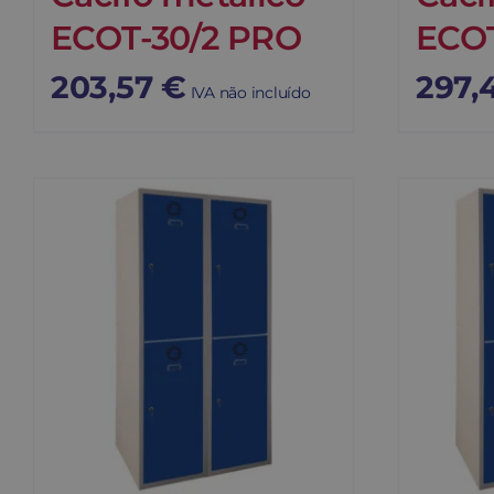
ECOT-30/2 PRO
ECOT
203,57
€
297,
IVA não incluído