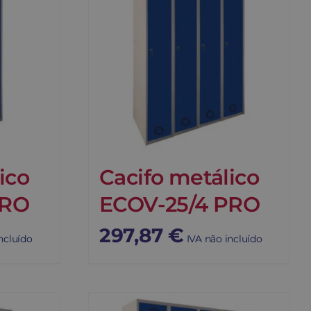
ico
Cacifo metálico
PRO
ECOV-25/4 PRO
297,87
€
ncluído
IVA não incluído