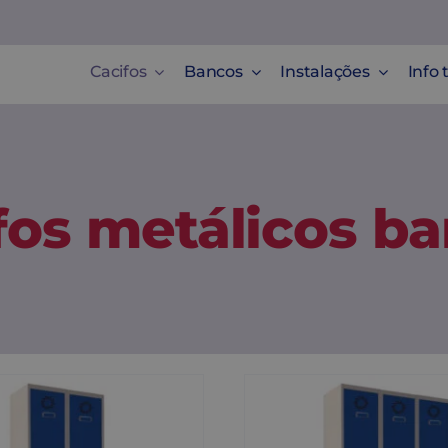
Cacifos
Bancos
Instalações
Info 
fos metálicos ba