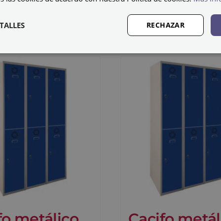
07
€
356,12
€
IVA não incluído
IVA não in
TALLES
RECHAZAR
fo metálico
Cacifo metál