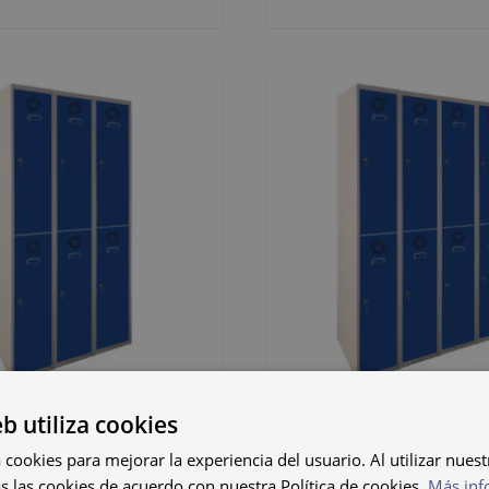
eb utiliza cookies
fo metálico
Cacifo metál
 cookies para mejorar la experiencia del usuario. Al utilizar nuest
-25/3 PRO
ECOT-25/4 
s las cookies de acuerdo con nuestra Política de cookies.
Más inf