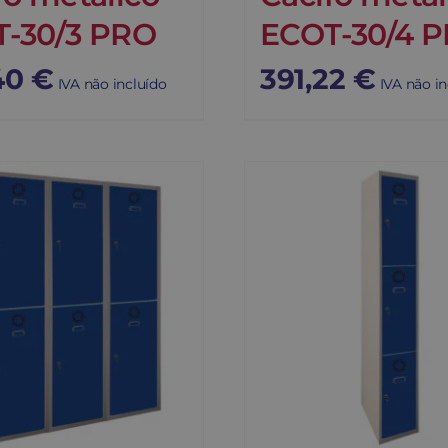
-30/3 PRO
ECOT-30/4 
40
€
391,22
€
IVA não incluído
IVA não in