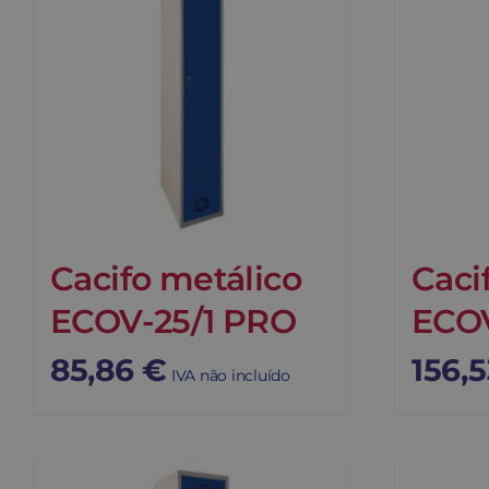
Cacifo metálico
Caci
ECOV-25/1 PRO
ECOV
85,86
€
156,
IVA não incluído