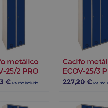
fo metálico
Cacifo metál
-25/2 PRO
ECOV-25/3 
53
€
227,20
€
IVA não incluído
IVA não i