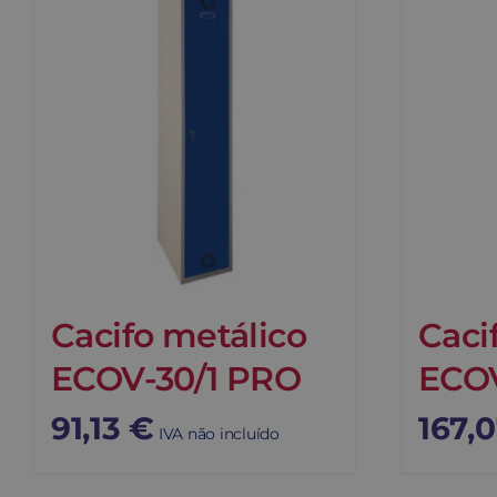
Cacifo metálico
Caci
ECOV-30/1 PRO
ECOV
91,13
€
167,
IVA não incluído