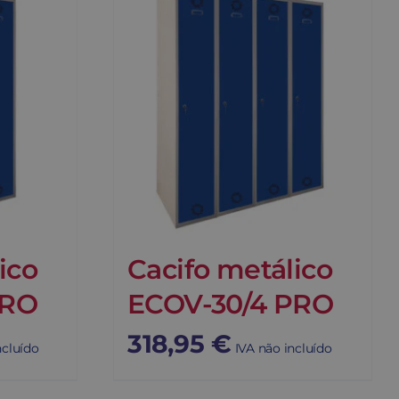
ico
Cacifo metálico
PRO
ECOV-30/4 PRO
318,95
€
ncluído
IVA não incluído