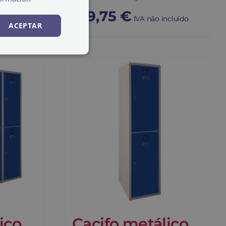
109,75
€
cluído
IVA não incluído
ACEPTAR
ico
Cacifo metálico